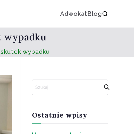
Adwokat
Blog
ek wypadku
 skutek wypadku
S
z
u
k
a
Ostatnie wpisy
j