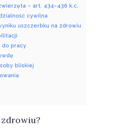
wierzęta – art. 434–436 k.c.
zialność cywilna
yniku uszczerbku na zdrowiu
litacji
i do pracy
zywdę
oby bliskiej
dowania
a zdrowiu?