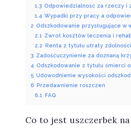
1.3
Odpowiedzialność za rzeczy i z
1.4
Wypadki przy pracy a odpowied
2
Odszkodowanie przysługujące w w
2.1
Zwrot kosztów leczenia i rehabi
2.2
Renta z tytułu utraty zdolnośc
3
Zadośćuczynienie za doznaną kr
4
Odszkodowanie z tytułu śmierci os
5
Udowodnienie wysokości odszko
6
Przedawnienie roszczeń
6.1
FAQ
Co to jest uszczerbek n