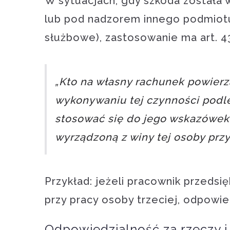
W sytuacjach, gdy szkoda została 
lub pod nadzorem innego podmiotu
służbowe), zastosowanie ma art. 43
„Kto na własny rachunek powierz
wykonywaniu tej czynności podl
stosować się do jego wskazówek,
wyrządzoną z winy tej osoby prz
Przykład: jeżeli pracownik przed
przy pracy osoby trzeciej, odpowi
Odpowiedzialność za rzeczy i 