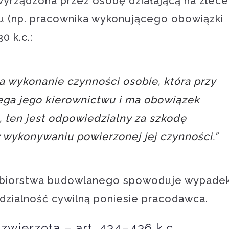
wyrządzona przez osobę działającą na zlece
 (np. pracownika wykonującego obowiązki
0 k.c.:
a wykonanie czynności osobie, która przy
ega jego kierownictwu i ma obowiązek
 ten jest odpowiedzialny za szkodę
y wykonywaniu powierzonej jej czynności.”
siębiorstwa budowlanego spowoduje wypade
edzialność cywilną poniesie pracodawca.
zwierzęta – art. 434–436 k.c.