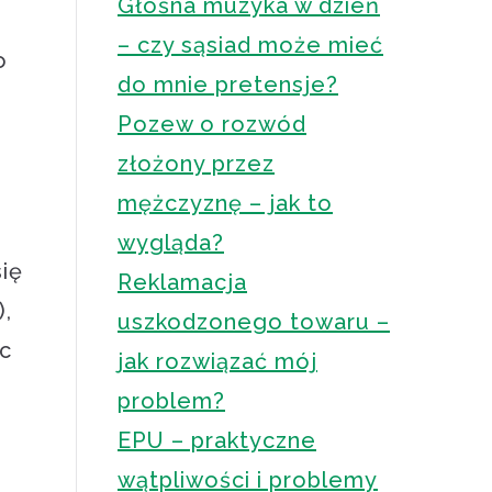
Głośna muzyka w dzień
– czy sąsiad może mieć
o
do mnie pretensje?
Pozew o rozwód
złożony przez
mężczyznę – jak to
wygląda?
się
Reklamacja
),
uszkodzonego towaru –
c
jak rozwiązać mój
problem?
EPU – praktyczne
wątpliwości i problemy