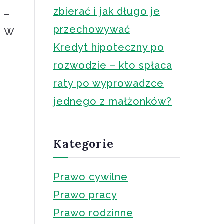
zbierać i jak długo je
 –
przechowywać
. W
Kredyt hipoteczny po
rozwodzie – kto spłaca
raty po wyprowadzce
jednego z małżonków?
Kategorie
Prawo cywilne
Prawo pracy
Prawo rodzinne