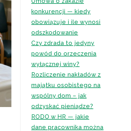
Umowa o zakazie
konkurencji — kiedy
obowiązuje i ile wynosi
odszkodowanie
Czy zdrada to jedyny
powód do orzeczenia
wyłącznej winy?
Rozliczenie nakładów z
majątku osobistego na
wspólny dom – jak
odzyskać pieniądze?
RODO w HR — jakie
dane pracownika można