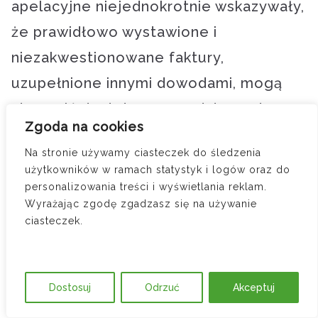
apelacyjne niejednokrotnie wskazywały,
że prawidłowo wystawione i
niezakwestionowane faktury,
uzupełnione innymi dowodami, mogą
stanowić dostateczną podstawę do
Zgoda na cookies
zasądzenia należności.
Na stronie używamy ciasteczek do śledzenia
użytkowników w ramach statystyk i logów oraz do
Korespondencja z pozwanym i
personalizowania treści i wyświetlania reklam.
wezwania do zapłaty
Wyrażając zgodę zgadzasz się na używanie
ciasteczek.
Ważnym dowodem jest korespondencja
między stronami, zwłaszcza gdy
pozwany przyznaje istnienie długu, prosi
Dostosuj
Odrzuć
Akceptuj
o rozłożenie na raty lub odroczenie