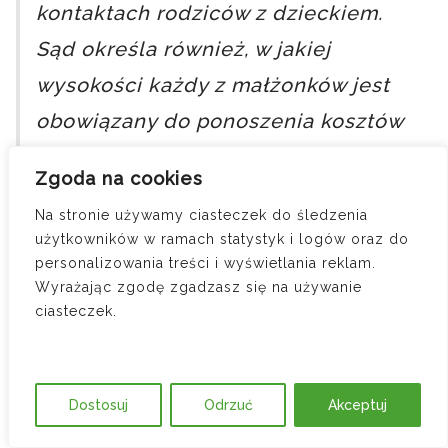
kontaktach rodziców z dzieckiem.
Sąd określa również, w jakiej
wysokości każdy z małżonków jest
obowiązany do ponoszenia kosztów
utrzymania i wychowania dziecka.”
Zgoda na cookies
Na stronie używamy ciasteczek do śledzenia
Sąd może:
użytkowników w ramach statystyk i logów oraz do
personalizowania treści i wyświetlania reklam.
– pozostawić władzę rodzicielską
Wyrażając zgodę zgadzasz się na używanie
obojgu rodzicom (najczęściej przy tzw.
ciasteczek.
porozumieniu rodzicielskim),
– powierzyć wykonywanie władzy
Dostosuj
Odrzuć
Akceptuj
rodzicielskiej jednemu rodzicowi,