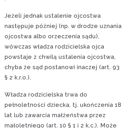
Jeżeli jednak ustalenie ojcostwa
następuje później (np. w drodze uznania
ojcostwa albo orzeczenia sądu),
wówczas władza rodzicielska ojca
powstaje z chwilą ustalenia ojcostwa,
chyba że sąd postanowi inaczej (art. 93
§ 2 k.r.o.).
Władza rodzicielska trwa do
pełnoletności dziecka, tj. ukończenia 18
lat lub zawarcia małżeństwa przez
małoletniego (art. 10 § 1 i 2 k.c.). Może