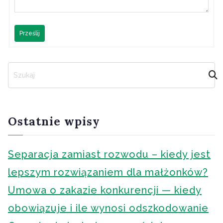
Prześlij
S
z
u
k
a
Ostatnie wpisy
j
Separacja zamiast rozwodu – kiedy jest
lepszym rozwiązaniem dla małżonków?
Umowa o zakazie konkurencji — kiedy
obowiązuje i ile wynosi odszkodowanie