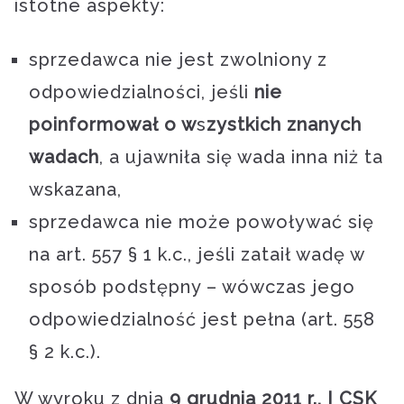
istotne aspekty:
sprzedawca nie jest zwolniony z
odpowiedzialności, jeśli
nie
poinformował o w
s
zystkich znanych
wadach
, a ujawniła się wada inna niż ta
wskazana,
sprzedawca nie może powoływać się
na art. 557 § 1 k.c., jeśli zataił wadę w
sposób podstępny – wówczas jego
odpowiedzialność jest pełna (art. 558
§ 2 k.c.).
W wyroku z dnia
9 grudnia 2011 r., I CSK