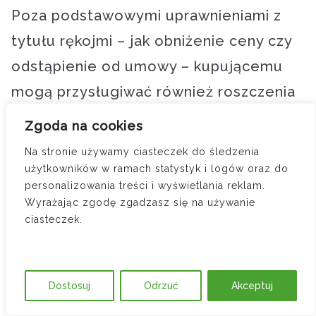
Poza podstawowymi uprawnieniami z
tytułu rękojmi – jak obniżenie ceny czy
odstąpienie od umowy – kupującemu
mogą przysługiwać również roszczenia
uzupełniające, w tym przede wszystkim:
Zgoda na cookies
Na stronie używamy ciasteczek do śledzenia
Roszczenie o naprawienie szkody
użytkowników w ramach statystyk i logów oraz do
personalizowania treści i wyświetlania reklam.
Jeśli na skutek wady samochodu
Wyrażając zgodę zgadzasz się na używanie
kupujący poniósł dodatkowe koszty (np.
ciasteczek.
diagnostyki, naprawy, holowania
pojazdu), może dochodzić ich zwrotu na
Dostosuj
Odrzuć
Akceptuj
podstawie art. 566 § 1 k.c.: