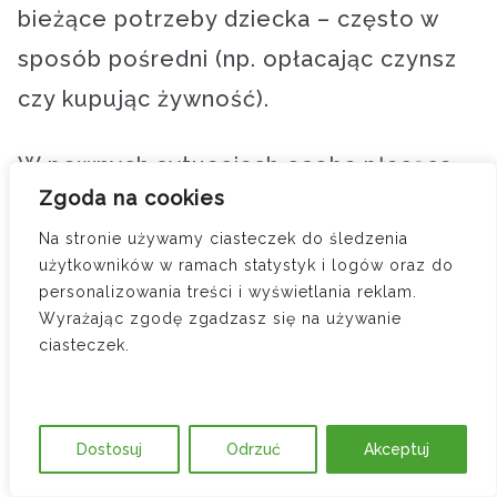
bieżące potrzeby dziecka – często w
sposób pośredni (np. opłacając czynsz
czy kupując żywność).
W pewnych sytuacjach osoba płacąca
Zgoda na cookies
alimenty może domagać się
Na stronie używamy ciasteczek do śledzenia
pośredniego wglądu w sytuację
użytkowników w ramach statystyk i logów oraz do
finansową matki dziecka, ale trzeba
personalizowania treści i wyświetlania reklam.
Wyrażając zgodę zgadzasz się na używanie
będzie dokonać tego za pośrednictwem
ciasteczek.
sądu, który może prześwietlić wydatki
danej osoby i sprawdzić, czy kwoty
alimentów są faktycznie wydatkowane
Dostosuj
Odrzuć
Akceptuj
na dziecko. Takie działanie wymaga