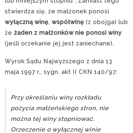
lub mniejszym stopniu”. Zamiast tego
stwierdza się, że małżonek ponosi
wyłączną winę
,
współwinę
(z obojga) lub
że
żaden z małżonków nie ponosi winy
(jeśli orzekanie jej jest zaniechane).
Wyrok Sądu Najwyższego z dnia 13
maja 1997 r., sygn. akt II CKN 140/97:
Przy określaniu winy rozkładu
pożycia małżeńskiego stron, nie
można tej winy stopniować.
Orzeczenie o wyłącznej winie