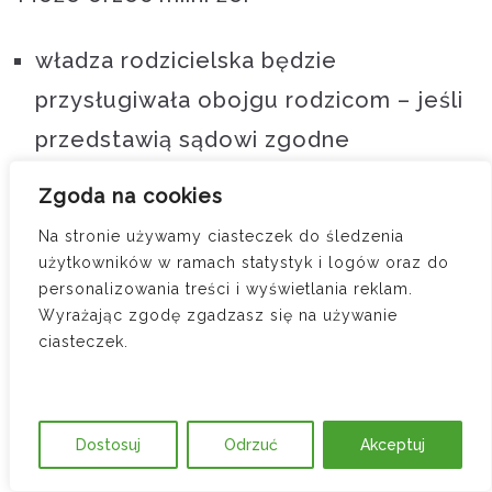
władza rodzicielska będzie
przysługiwała obojgu rodzicom – jeśli
przedstawią sądowi zgodne
porozumienie wychowawcze i istnieje
Zgoda na cookies
realna szansa na ich współpracę,
Na stronie używamy ciasteczek do śledzenia
władza rodzicielska zostanie
użytkowników w ramach statystyk i logów oraz do
personalizowania treści i wyświetlania reklam.
powierzona jednemu z rodziców z
Wyrażając zgodę zgadzasz się na używanie
jednoczesnym ograniczeniem władzy
ciasteczek.
drugiego do określonych obowiązków
i uprawnień (np. współdecydowania o
Dostosuj
Odrzuć
Akceptuj
leczeniu czy edukacji),