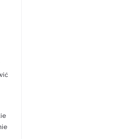
wić
ie
nie