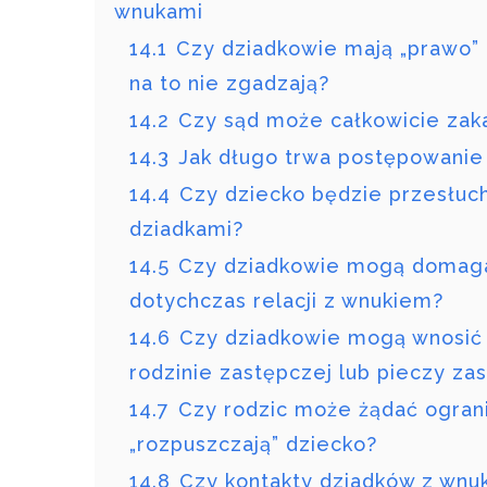
wnukami
14.1
Czy dziadkowie mają „prawo” d
na to nie zgadzają?
14.2
Czy sąd może całkowicie zak
14.3
Jak długo trwa postępowanie
14.4
Czy dziecko będzie przesłuch
dziadkami?
14.5
Czy dziadkowie mogą domagać 
dotychczas relacji z wnukiem?
14.6
Czy dziadkowie mogą wnosić o
rodzinie zastępczej lub pieczy za
14.7
Czy rodzic może żądać ogranic
„rozpuszczają” dziecko?
14.8
Czy kontakty dziadków z wnu