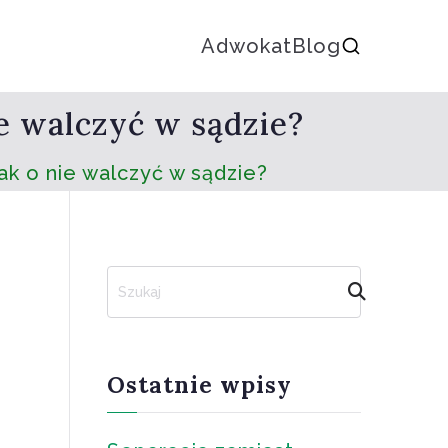
Adwokat
Blog
e walczyć w sądzie?
k o nie walczyć w sądzie?
S
z
u
k
a
Ostatnie wpisy
j