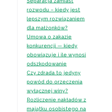
Separacja zamiast
rozwodu – kiedy jest
lepszym rozwiązaniem
dla małżonków?
Umowa o zakazie
konkurencji — kiedy
obowiązuje i ile wynosi
odszkodowanie
Czy zdrada to jedyny
powód do orzeczenia
wyłącznej winy?
Rozliczenie nakładów z
majątku osobistego na