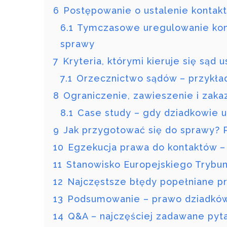
6
Postępowanie o ustalenie kontak
6.1
Tymczasowe uregulowanie kont
sprawy
7
Kryteria, którymi kieruje się sąd
7.1
Orzecznictwo sądów – przykła
8
Ograniczenie, zawieszenie i zak
8.1
Case study – gdy dziadkowie u
9
Jak przygotować się do sprawy? 
10
Egzekucja prawa do kontaktów – 
11
Stanowisko Europejskiego Trybu
12
Najczęstsze błędy popełniane p
13
Podsumowanie – prawo dziadków
14
Q&A – najczęściej zadawane pyt