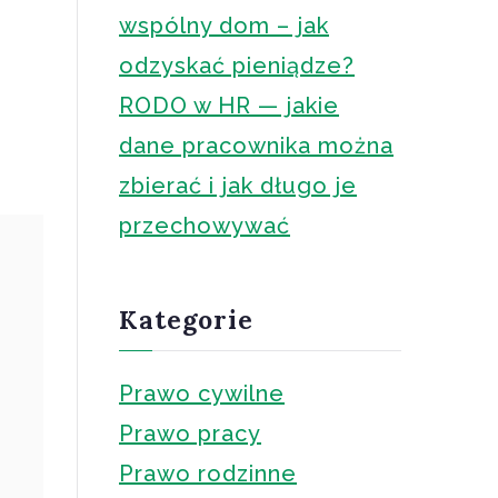
wspólny dom – jak
odzyskać pieniądze?
RODO w HR — jakie
dane pracownika można
zbierać i jak długo je
przechowywać
Kategorie
Prawo cywilne
Prawo pracy
Prawo rodzinne