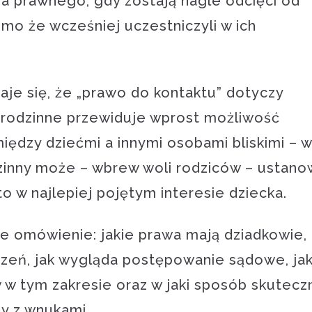
ia prawnego, gdy zostają nagle odcięci od
mo że wcześniej uczestniczyli w ich
aje się, że „prawo do kontaktu” dotyczy
 rodzinne przewiduje wprost możliwość
ędzy dziećmi a innymi osobami bliskimi – w
dzinny może – wbrew woli rodziców – ustano
 to w najlepiej pojętym interesie dziecka.
 omówienie: jakie prawa mają dziadkowie,
czeń, jak wygląda postępowanie sądowe, jak
 w tym zakresie oraz w jaki sposób skutecz
ty z wnukami.