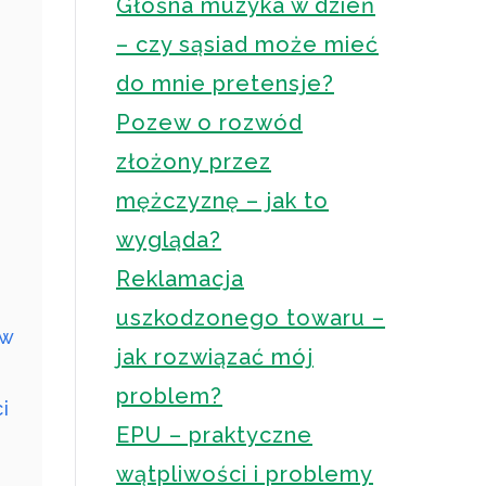
Głośna muzyka w dzień
– czy sąsiad może mieć
do mnie pretensje?
Pozew o rozwód
złożony przez
mężczyznę – jak to
wygląda?
Reklamacja
uszkodzonego towaru –
 w
jak rozwiązać mój
problem?
i
EPU – praktyczne
wątpliwości i problemy