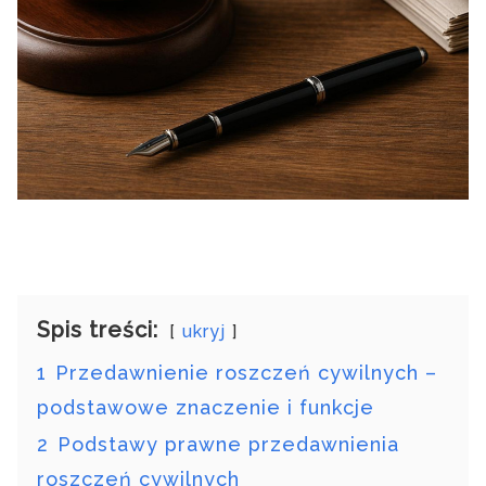
Spis treści:
ukryj
1
Przedawnienie roszczeń cywilnych –
podstawowe znaczenie i funkcje
2
Podstawy prawne przedawnienia
roszczeń cywilnych