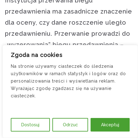
Instytucja przerwania biegu
przedawnienia ma zasadnicze znaczenie
dla oceny, czy dane roszczenie uległo
przedawnieniu. Przerwanie prowadzi do
„wyzerowania” biegu przedawnienia –
Zgoda na cookies
po ustaniu przyczyny przerwania termin
biegnie na nowo, jak gdyby wcześniej
Na stronie używamy ciasteczek do śledzenia
użytkowników w ramach statystyk i logów oraz do
nie upłynął żaden okres.
personalizowania treści i wyświetlania reklam.
Wyrażając zgodę zgadzasz się na używanie
Zgodnie z art. 123 § 1 k.c.:
ciasteczek.
„Bieg przedawnienia przerywa się:
Dostosuj
Odrzuć
Akceptuj
1) przez każdą czynność przed