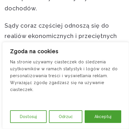
dochodów.
Sądy coraz częściej odnoszą się do
realiów ekonomicznych i przeciętnych
wynagrodzeń w danym regionie. Nie
Zgoda na cookies
bez znaczenia są publicznie dostępne
Na stronie używamy ciasteczek do śledzenia
dane GUS. Jeżeli osoba o wysokich
użytkowników w ramach statystyk i logów oraz do
personalizowania treści i wyświetlania reklam.
kwalifikacjach deklaruje minimalne
Wyrażając zgodę zgadzasz się na używanie
dochody, sąd może uznać, że jest w
ciasteczek.
stanie zarabiać więcej, a więc jej
możliwości zarobkowe są wyższe niż
Dostosuj
Odrzuć
Akceptuj
wynikałoby to z dokumentów.