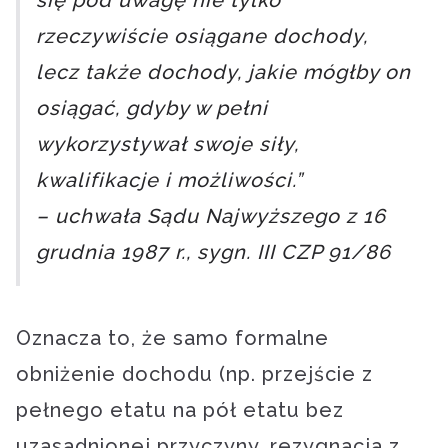
się pod uwagę nie tylko
rzeczywiście osiągane dochody,
lecz także dochody, jakie mógłby on
osiągać, gdyby w pełni
wykorzystywał swoje siły,
kwalifikacje i możliwości.”
– uchwała Sądu Najwyższego z 16
grudnia 1987 r., sygn. III CZP 91/86
Oznacza to, że samo formalne
obniżenie dochodu (np. przejście z
pełnego etatu na pół etatu bez
uzasadnionej przyczyny, rezygnacja z