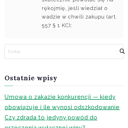
rękojmię, jeśli wiedział o
wadzie w chwili zakupu (art.
557 § 1 KC);
S
z
u
k
a
Ostatnie wpisy
j
Umowa o zakazie konkurencji — kiedy
obowiązuje i ile wynosi odszkodowanie
Czy zdrada to jedyny powód do
orzeczenia wyłącznej winy?