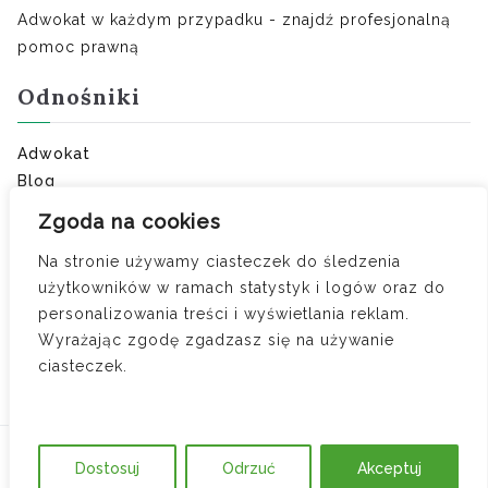
Adwokat w każdym przypadku - znajdź profesjonalną
pomoc prawną
Odnośniki
Adwokat
Blog
Ostatnie porady:
Zgoda na cookies
Na stronie używamy ciasteczek do śledzenia
Umowa o zakazie konkurencji — kiedy obowiązuje i
użytkowników w ramach statystyk i logów oraz do
ile wynosi odszkodowanie
personalizowania treści i wyświetlania reklam.
Czy zdrada to jedyny powód do orzeczenia
Wyrażając zgodę zgadzasz się na używanie
wyłącznej winy?
ciasteczek.
Rozliczenie nakładów z majątku osobistego na
wspólny dom – jak odzyskać pieniądze?
Copyright © 2026
Adwokat w każdym przypadku
.
Dostosuj
Odrzuć
Akceptuj
Powered by
Zakra
and
BlockArt
.