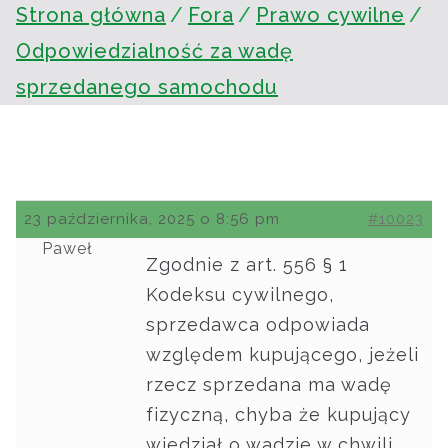
Strona główna
Fora
Prawo cywilne
Odpowiedzialność za wadę
sprzedanego samochodu
23 października, 2025 o 8:56 pm
#10023
Paweł
Zgodnie z art. 556 § 1
Kodeksu cywilnego,
sprzedawca odpowiada
względem kupującego, jeżeli
rzecz sprzedana ma wadę
fizyczną, chyba że kupujący
wiedział o wadzie w chwili