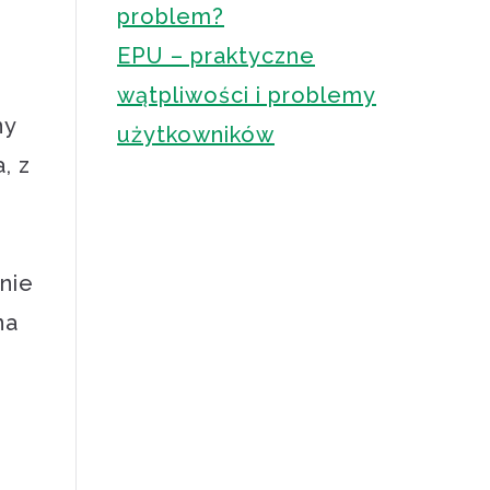
problem?
EPU – praktyczne
wątpliwości i problemy
ny
użytkowników
, z
nie
na