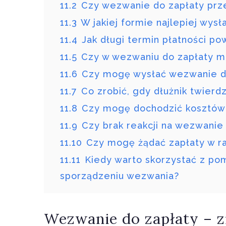
11.2
Czy wezwanie do zapłaty prz
11.3
W jakiej formie najlepiej wys
11.4
Jak długi termin płatności po
11.5
Czy w wezwaniu do zapłaty mu
11.6
Czy mogę wysłać wezwanie d
11.7
Co zrobić, gdy dłużnik twierd
11.8
Czy mogę dochodzić kosztów
11.9
Czy brak reakcji na wezwanie
11.10
Czy mogę żądać zapłaty w r
11.11
Kiedy warto skorzystać z po
sporządzeniu wezwania?
Wezwanie do zapłaty – zn