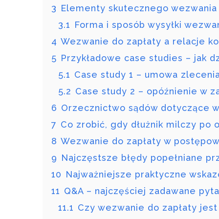
3
Elementy skutecznego wezwania 
3.1
Forma i sposób wysyłki wezwan
4
Wezwanie do zapłaty a relacje k
5
Przykładowe case studies – jak d
5.1
Case study 1 – umowa zlecenia
5.2
Case study 2 – opóźnienie w za
6
Orzecznictwo sądów dotyczące we
7
Co zrobić, gdy dłużnik milczy po
8
Wezwanie do zapłaty w postępow
9
Najczęstsze błędy popełniane pr
10
Najważniejsze praktyczne wskazó
11
Q&A – najczęściej zadawane pyt
11.1
Czy wezwanie do zapłaty jes