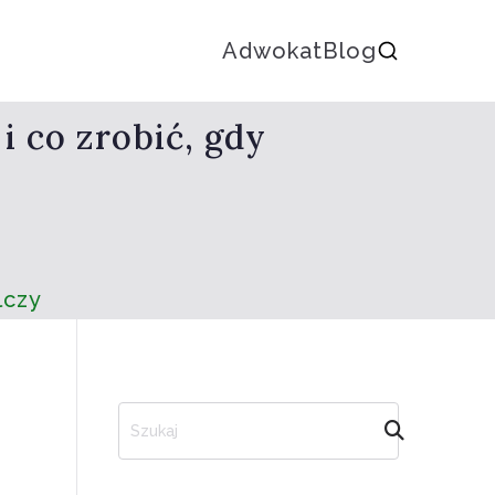
Adwokat
Blog
i co zrobić, gdy
lczy
S
z
u