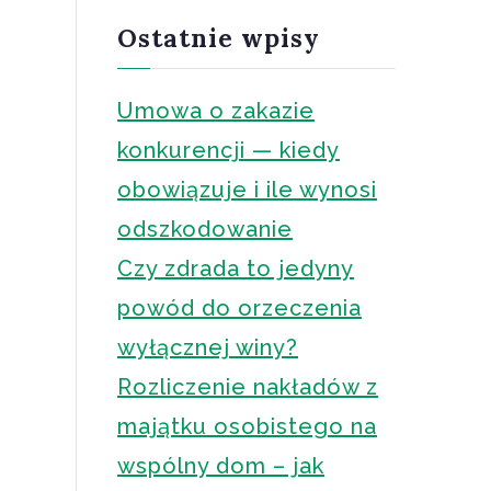
k
a
Ostatnie wpisy
j
Umowa o zakazie
konkurencji — kiedy
obowiązuje i ile wynosi
odszkodowanie
Czy zdrada to jedyny
powód do orzeczenia
wyłącznej winy?
Rozliczenie nakładów z
majątku osobistego na
wspólny dom – jak