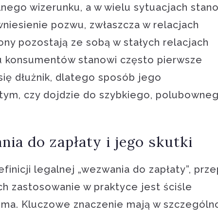
ego wizerunku, a w wielu sytuacjach stan
wniesienie pozwu, zwłaszcza w relacjach
ony pozostają ze sobą w stałych relacjach
u konsumentów stanowi często pierwsze
się dłużnik, dlatego sposób jego
tym, czy dojdzie do szybkiego, polubowne
a do zapłaty i jego skutki
finicji legalnej „wezwania do zapłaty”, prze
ych zastosowanie w praktyce jest ściśle
isma. Kluczowe znaczenie mają w szczególn