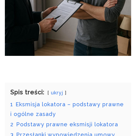
Spis treści:
ukryj
1
Eksmisja lokatora – podstawy prawne
i ogólne zasady
2
Podstawy prawne eksmisji lokatora
3
Przesłanki wypowiedzenia umowy