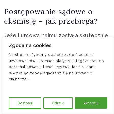
Postępowanie sądowe o
eksmisję – jak przebiega?
Jeżeli umowa najmu została skutecznie
wypowiedziana, a lokator nie opuszcza
Zgoda na cookies
lokalu, właściciel nie ma innej drogi niż
Na stronie używamy ciasteczek do śledzenia
użytkowników w ramach statystyk i logów oraz do
wystąpienie do sądu z powództwem o
personalizowania treści i wyświetlania reklam.
opróżnienie lokalu (eksmitowanie).
Wyrażając zgodę zgadzasz się na używanie
ciasteczek.
Pozew o eksmisję wnosi się do sądu
rejonowego właściwego według
położenia nieruchomości.
Dostosuj
Odrzuć
Akceptuj