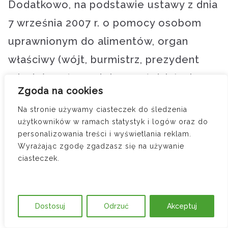
Dodatkowo, na podstawie ustawy z dnia
7 września 2007 r. o pomocy osobom
uprawnionym do alimentów, organ
właściwy (wójt, burmistrz, prezydent
miasta) może podejmować działania
Zgoda na cookies
wobec dłużnika alimentacyjnego, w tym:
Na stronie używamy ciasteczek do śledzenia
użytkowników w ramach statystyk i logów oraz do
kierować wniosek o zatrzymanie
personalizowania treści i wyświetlania reklam.
prawa jazdy (obecnie w praktyce
Wyrażając zgodę zgadzasz się na używanie
ciasteczek.
zastąpione innymi środkami, ale wciąż
odgrywające pewną rolę w
postępowaniach wszczętych
Dostosuj
Odrzuć
Akceptuj
wcześniej),