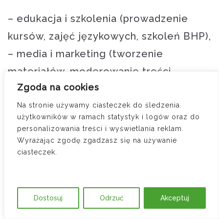
– edukacja i szkolenia (prowadzenie
kursów, zajęć językowych, szkoleń BHP),
– media i marketing (tworzenie
materiałów, moderowanie treści,
Zgoda na cookies
obsługa profili społecznościowych),
– przemysł i usługi proste (pakowanie,
Na stronie używamy ciasteczek do śledzenia
użytkowników w ramach statystyk i logów oraz do
segregowanie, kontrola jakości, prace
personalizowania treści i wyświetlania reklam.
pomocnicze),
Wyrażając zgodę zgadzasz się na używanie
ciasteczek.
– kultura i rozrywka (występy
artystyczne, statystowanie, produkcja
materiałów audiowizualnych),
Dostosuj
Odrzuć
Akceptuj
– IT i nowe technologie (tworzenie