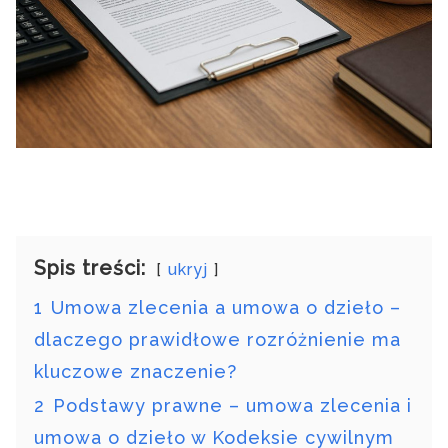
Spis treści:
ukryj
1
Umowa zlecenia a umowa o dzieło –
dlaczego prawidłowe rozróżnienie ma
kluczowe znaczenie?
2
Podstawy prawne – umowa zlecenia i
umowa o dzieło w Kodeksie cywilnym