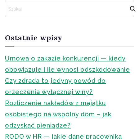
S
z
u
k
a
Ostatnie wpisy
j
Umowa o zakazie konkurencji — kiedy
obowiązuje i ile wynosi odszkodowanie
Czy zdrada to jedyny powód do
orzeczenia wyłącznej winy?
Rozliczenie nakładów z majątku
osobistego na wspólny dom – jak
odzyskać pieniądze?
RODO w HR — jakie dane pracownika