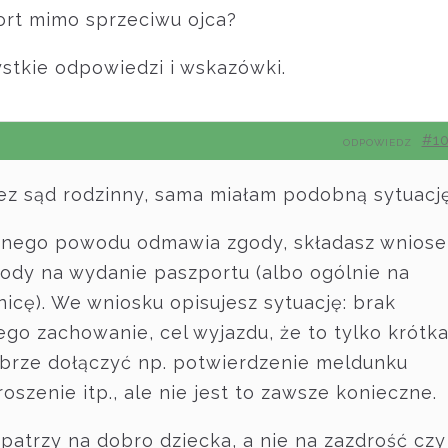
ort mimo sprzeciwu ojca?
ystkie odpowiedzi i wskazówki.
#1
ODPOWIEDZ
ez sąd rodzinny, sama miałam podobną sytuację
ownego powodu odmawia zgody, składasz wniose
ody na wydanie paszportu (albo ogólnie na
nicę). We wniosku opisujesz sytuację: brak
ego zachowanie, cel wyjazdu, że to tylko krótk
Dobrze dołączyć np. potwierdzenie meldunku
roszenie itp., ale nie jest to zawsze konieczne.
patrzy na dobro dziecka, a nie na zazdrość czy