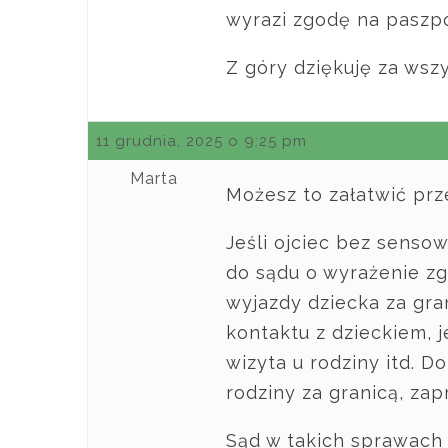
wyrazi zgodę na paszp
Z góry dziękuję za wsz
11 grudnia, 2025 o 9:25 pm
Marta
Możesz to załatwić prz
Jeśli ojciec bez sens
do sądu o wyrażenie zg
wyjazdy dziecka za gra
kontaktu z dzieckiem, j
wizyta u rodziny itd. 
rodziny za granicą, zap
Sąd w takich sprawach 