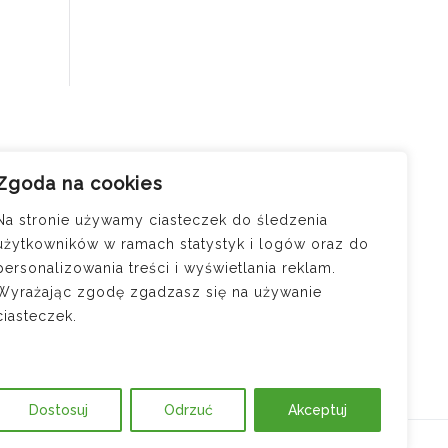
Zgoda na cookies
cji —
osi
Na stronie używamy ciasteczek do śledzenia
użytkowników w ramach statystyk i logów oraz do
ód do
personalizowania treści i wyświetlania reklam.
?
Wyrażając zgodę zgadzasz się na używanie
jątku
ciasteczek.
m – jak
Dostosuj
Odrzuć
Akceptuj