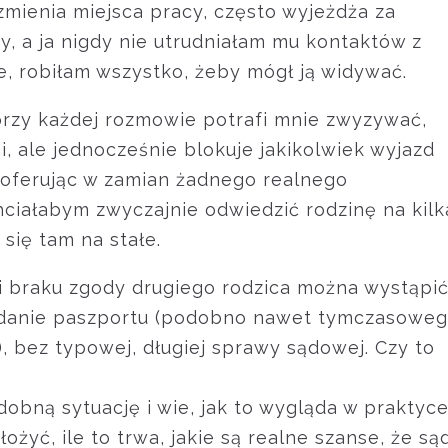
 zmienia miejsca pracy, często wyjeżdża za
y, a ja nigdy nie utrudniałam mu kontaktów z
e, robiłam wszystko, żeby mógł ją widywać.
przy każdej rozmowie potrafi mnie zwyzywać,
i, ale jednocześnie blokuje jakikolwiek wyjazd
e oferując w zamian żadnego realnego
chciałabym zwyczajnie odwiedzić rodzinę na kilk
się tam na stałe.
ji braku zgody drugiego rodzica można wystąpi
danie paszportu (podobno nawet tymczasoweg
), bez typowej, długiej sprawy sądowej. Czy to
dobną sytuację i wie, jak to wygląda w praktyc
ożyć, ile to trwa, jakie są realne szanse, że są