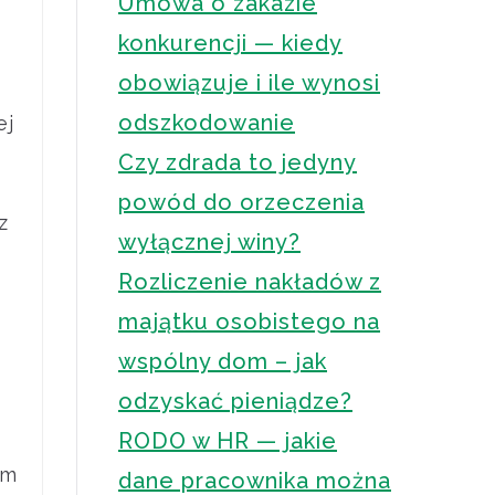
Umowa o zakazie
konkurencji — kiedy
obowiązuje i ile wynosi
odszkodowanie
ej
Czy zdrada to jedyny
powód do orzeczenia
z
wyłącznej winy?
Rozliczenie nakładów z
majątku osobistego na
wspólny dom – jak
odzyskać pieniądze?
RODO w HR — jakie
ym
dane pracownika można