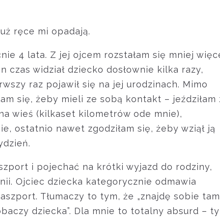
już ręce mi opadają.
e 4 lata. Z jej ojcem rozstałam się mniej więc
n czas widział dziecko dosłownie kilka razy,
wszy raz pojawił się na jej urodzinach. Mimo
am się, żeby mieli ze sobą kontakt – jeździłam 
na wieś (kilkaset kilometrów ode mnie),
e, ostatnio nawet zgodziłam się, żeby wziął ją
ydzień.
zport i pojechać na krótki wyjazd do rodziny,
nii. Ojciec dziecka kategorycznie odmawia
aszport. Tłumaczy to tym, że „znajdę sobie tam
zobaczy dziecka”. Dla mnie to totalny absurd – t