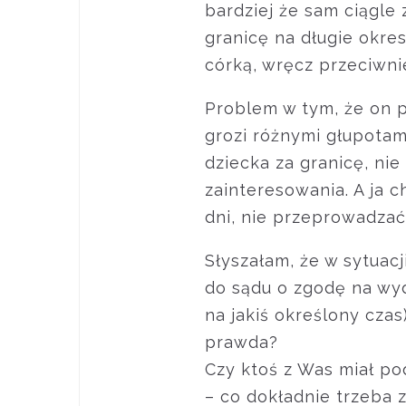
bardziej że sam ciągle
granicę na długie okres
córką, wręcz przeciwni
Problem w tym, że on 
grozi różnymi głupotam
dziecka za granicę, ni
zainteresowania. A ja 
dni, nie przeprowadzać 
Słyszałam, że w sytuac
do sądu o zgodę na wy
na jakiś określony czas
prawda?
Czy ktoś z Was miał po
– co dokładnie trzeba zł