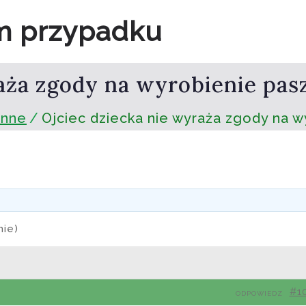
m przypadku
aża zgody na wyrobienie pasz
inne
Ojciec dziecka nie wyraża zgody na w
mie)
#1
ODPOWIEDZ