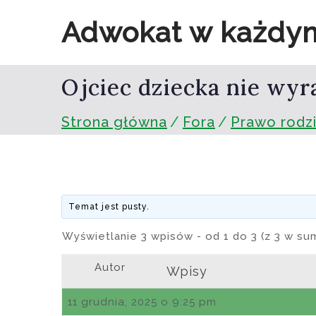
Przejdź
Adwokat w każdy
do
treści
Ojciec dziecka nie wyr
Strona główna
Fora
Prawo rodz
Temat jest pusty.
Wyświetlanie 3 wpisów - od 1 do 3 (z 3 w su
Autor
Wpisy
11 grudnia, 2025 o 9:25 pm