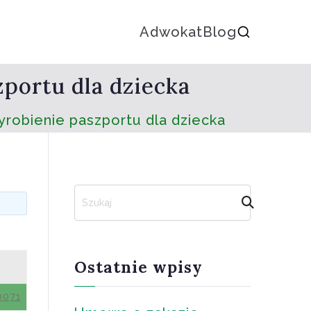
Adwokat
Blog
portu dla dziecka
yrobienie paszportu dla dziecka
S
z
u
k
a
Ostatnie wpisy
j
0071