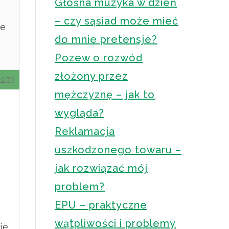
Głośna muzyka w dzień
ć
– czy sąsiad może mieć
ie
do mnie pretensje?
Pozew o rozwód
złożony przez
0073
mężczyznę – jak to
wygląda?
Reklamacja
uszkodzonego towaru –
jak rozwiązać mój
problem?
EPU – praktyczne
wątpliwości i problemy
ie