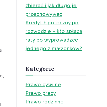
zbierać i jak długo je
przechowywać
Kredyt hipoteczny po
rozwodzie – kto spłaca
raty po wyprowadzce
jednego z małżonków?
a
Kategorie
ć
o,
Prawo cywilne
Prawo pracy
e
Prawo rodzinne
d