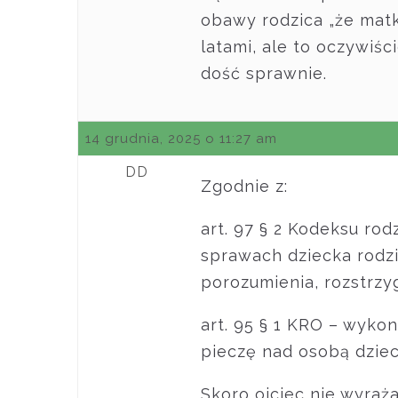
obawy rodzica „że matk
latami, ale to oczywiśc
dość sprawnie.
14 grudnia, 2025 o 11:27 am
DD
Zgodnie z:
art. 97 § 2 Kodeksu ro
sprawach dziecka rodzi
porozumienia, rozstrzy
art. 95 § 1 KRO – wykon
pieczę nad osobą dziec
Skoro ojciec nie wyraż