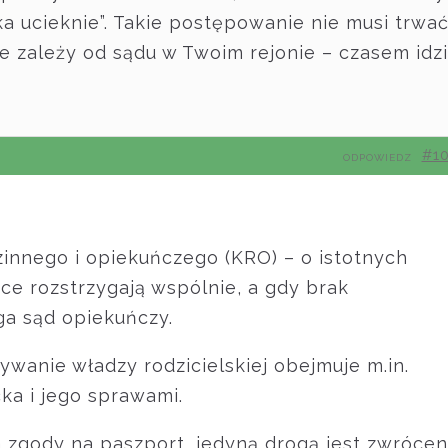
a ucieknie”. Takie postępowanie nie musi trwa
ie zależy od sądu w Twoim rejonie – czasem idz
#1
ODPOWIEDZ
dzinnego i opiekuńczego (KRO) – o istotnych
ce rozstrzygają wspólnie, a gdy brak
ga sąd opiekuńczy.
ywanie władzy rodzicielskiej obejmuje m.in.
ka i jego sprawami.
a zgody na paszport, jedyną drogą jest zwrócen