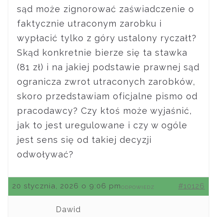
sąd może zignorować zaświadczenie o
faktycznie utraconym zarobku i
wypłacić tylko z góry ustalony ryczałt?
Skąd konkretnie bierze się ta stawka
(81 zł) i na jakiej podstawie prawnej sąd
ogranicza zwrot utraconych zarobków,
skoro przedstawiam oficjalne pismo od
pracodawcy? Czy ktoś może wyjaśnić,
jak to jest uregulowane i czy w ogóle
jest sens się od takiej decyzji
odwoływać?
20 stycznia, 2026 o 9:06 pm
#10126
ODPOWIEDZ
Dawid