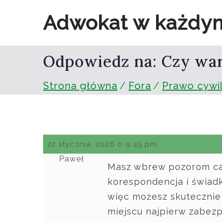
Przejdź
Adwokat w każdy
do
treści
Odpowiedz na: Czy war
Strona główna
Fora
Prawo cywi
22 stycznia, 2026 o 9:45 pm
Paweł
Masz wbrew pozorom ca
korespondencja i świad
więc możesz skutecznie
miejscu najpierw zabez