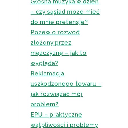
Głośna muzyka w dzień
– czy sąsiad może mieć
do mnie pretensje?
Pozew o rozwód
złożony przez
mężczyznę – jak to
wygląda?
Reklamacja
uszkodzonego towaru –
jak rozwiązać mój
problem?
EPU – praktyczne
wątpliwości i problemy