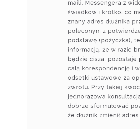
maili, Messengera z wid
świadków i krótko, co m
znany adres dłużnika p
poleconym z potwierdze
podstawę (pożyczka), t
informacją, że w razie br
będzie cisza, pozostaje
całą korespondencję i w
odsetki ustawowe za op
zwrotu. Przy takiej kwo
jednorazowa konsultac
dobrze sformułować poz
że dłużnik zmienił adres 