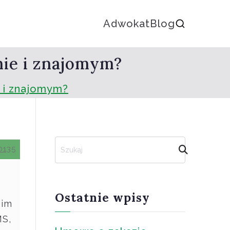
Adwokat
Blog
nie i znajomym?
e i znajomym?
S
0135
z
u
k
a
Ostatnie wpisy
oim
j
MS,