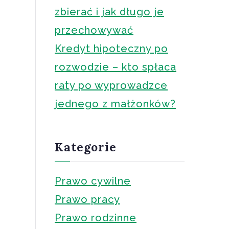
zbierać i jak długo je
przechowywać
Kredyt hipoteczny po
rozwodzie – kto spłaca
raty po wyprowadzce
jednego z małżonków?
Kategorie
Prawo cywilne
Prawo pracy
Prawo rodzinne