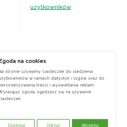
użytkowników
Zgoda na cookies
cji —
osi
Na stronie używamy ciasteczek do śledzenia
użytkowników w ramach statystyk i logów oraz do
ód do
personalizowania treści i wyświetlania reklam.
?
Wyrażając zgodę zgadzasz się na używanie
jątku
ciasteczek.
m – jak
Dostosuj
Odrzuć
Akceptuj