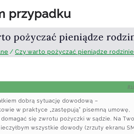
m przypadku
to pożyczać pieniądze rodzi
lne
Czy warto pożyczać pieniądze rodzini
#1
łkiem dobrą sytuację dowodową –
kowie w praktyce „zastępują” pisemną umowę,
 domagać się zwrotu pożyczki w sądzie. Na Tw
pieczyłbym wszystkie dowody (zrzuty ekranu S