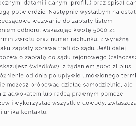
ocznymi datami i danymi profilu) oraz spisał da
ogą potwierdzić. Następnie wysłałbym na ostat
rzedsądowe wezwanie do zapłaty listem
niem odbioru, wskazując kwotę 5000 zł,
ermin zwrotu oraz numer rachunku, z wyraźną
aku zapłaty sprawa trafi do sądu. Jeśli dalej
 pozew o zapłatę do sądu rejonowego (załączas
skazujesz świadków), z żądaniem 5000 zł plus
óźnienie od dnia po upływie umówionego term
cie możesz próbować działać samodzielnie, ale
ja z adwokatem lub radcą prawnym pomoże
ew i wykorzystać wszystkie dowody, zwłaszcz
i unika kontaktu.