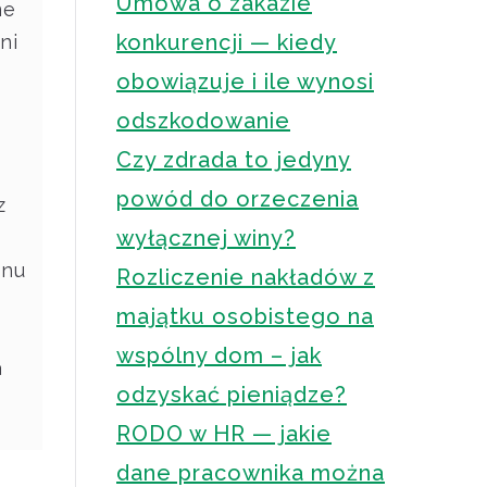
Umowa o zakazie
ne
konkurencji — kiedy
ni
obowiązuje i ile wynosi
odszkodowanie
Czy zdrada to jedyny
powód do orzeczenia
z
wyłącznej winy?
inu
Rozliczenie nakładów z
majątku osobistego na
wspólny dom – jak
a
odzyskać pieniądze?
RODO w HR — jakie
dane pracownika można