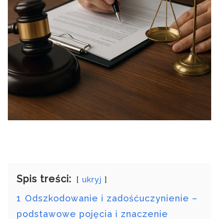
Spis treści:
ukryj
1
Odszkodowanie i zadośćuczynienie –
podstawowe pojęcia i znaczenie