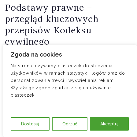
Podstawy prawne –
przegląd kluczowych
przepisów Kodeksu
cywilnego
Zgoda na cookies
Dla pełnego zrozumienia mechanizmów
Na stronie używamy ciasteczek do śledzenia
dochodzenia odszkodowania i
użytkowników w ramach statystyk i logów oraz do
zadośćuczynienia warto przywołać
personalizowania treści i wyświetlania reklam.
Wyrażając zgodę zgadzasz się na używanie
najważniejsze przepisy Kodeksu
ciasteczek.
cywilnego.
Art. 361 § 1 k.c. określa granice
Dostosuj
Odrzuć
Akceptuj
odpowiedzialności: