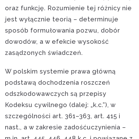
oraz funkcję. Rozumienie tej różnicy nie
jest wyłącznie teorią – determinuje
sposób formułowania pozwu, dobór
dowodów, a w efekcie wysokość
zasądzonych świadczeń.
W polskim systemie prawa główną
podstawą dochodzenia roszczeń
odszkodowawczych są przepisy
Kodeksu cywilnego (dalej: „k.c.”), w
szczególności art. 361–363, art. 415 i
nast., a w zakresie zadośćuczynienia –
m.in. art. 445, 446, 448 k.c. i powiązane z