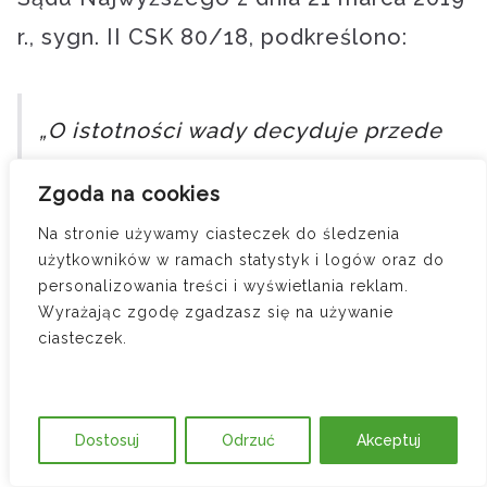
r., sygn. II CSK 80/18, podkreślono:
„O istotności wady decyduje przede
wszystkim to, czy średnio
Zgoda na cookies
rozumujący nabywca, znając tę
Na stronie używamy ciasteczek do śledzenia
wadę, w ogóle zawarłby umowę lub
użytkowników w ramach statystyk i logów oraz do
zawarłby ją na takich samych
personalizowania treści i wyświetlania reklam.
Wyrażając zgodę zgadzasz się na używanie
warunkach. Wada, która nie wyłącza
ciasteczek.
co prawda możliwości korzystania z
rzeczy, lecz w sposób poważny
zmniejsza jej użyteczność, może
Dostosuj
Odrzuć
Akceptuj
również być kwalifikowana jako