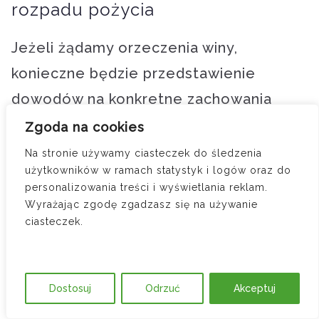
rozpadu pożycia
Jeżeli żądamy orzeczenia winy,
konieczne będzie przedstawienie
dowodów na konkretne zachowania
małżonka: zdradę, przemoc,
Zgoda na cookies
nadużywanie alkoholu, hazard, rażące
Na stronie używamy ciasteczek do śledzenia
użytkowników w ramach statystyk i logów oraz do
zaniedbywanie obowiązków rodzinnych.
personalizowania treści i wyświetlania reklam.
Dowodami mogą być:
Wyrażając zgodę zgadzasz się na używanie
ciasteczek.
– zeznania świadków (np. członków
rodziny, sąsiadów, przyjaciół),
Dostosuj
Odrzuć
Akceptuj
– korespondencja (e-maile, wiadomości