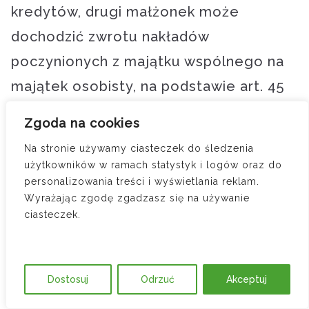
kredytów, drugi małżonek może
dochodzić zwrotu nakładów
poczynionych z majątku wspólnego na
majątek osobisty, na podstawie art. 45
k.r.o. Orzecznictwo podkreśla, że:
Zgoda na cookies
Na stronie używamy ciasteczek do śledzenia
użytkowników w ramach statystyk i logów oraz do
„Jeżeli małżonek prowadzący
personalizowania treści i wyświetlania reklam.
przedsiębiorstwo stanowiące jego
Wyrażając zgodę zgadzasz się na używanie
ciasteczek.
majątek osobisty wykorzystuje w
sposób systematyczny środki z
majątku wspólnego na jego rozwój,
Dostosuj
Odrzuć
Akceptuj
drugi małżonek ma prawo żądać