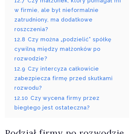
12.7
Czy małżonek, który pomagał mi
w firmie, ale był nieformalnie
zatrudniony, ma dodatkowe
roszczenia?
12.8
Czy można „podzielić” spółkę
cywilną między małżonków po
rozwodzie?
12.9
Czy intercyza całkowicie
zabezpiecza firmę przed skutkami
rozwodu?
12.10
Czy wycena firmy przez
biegłego jest ostateczna?
Podział firmy po rozwodzie