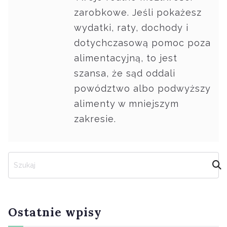
zarobkowe. Jeśli pokażesz
wydatki, raty, dochody i
dotychczasową pomoc poza
alimentacyjną, to jest
szansa, że sąd oddali
powództwo albo podwyższy
alimenty w mniejszym
zakresie.
S
z
u
k
a
Ostatnie wpisy
j