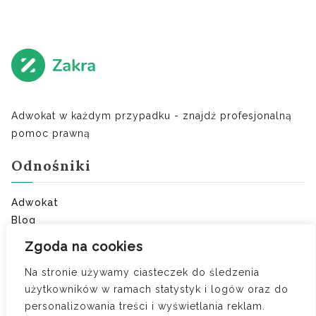
Adwokat w każdym przypadku - znajdź profesjonalną
pomoc prawną
Odnośniki
Adwokat
Blog
Ostatnie porady:
Zgoda na cookies
Na stronie używamy ciasteczek do śledzenia
Umowa o zakazie konkurencji — kiedy obowiązuje i
użytkowników w ramach statystyk i logów oraz do
ile wynosi odszkodowanie
personalizowania treści i wyświetlania reklam.
Czy zdrada to jedyny powód do orzeczenia