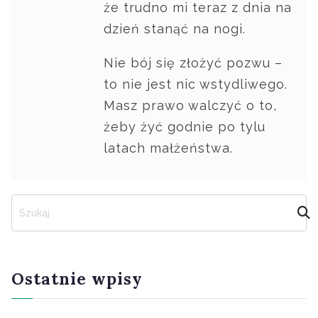
że trudno mi teraz z dnia na
dzień stanąć na nogi.
Nie bój się złożyć pozwu –
to nie jest nic wstydliwego.
Masz prawo walczyć o to,
żeby żyć godnie po tylu
latach małżeństwa.
S
z
u
k
a
Ostatnie wpisy
j