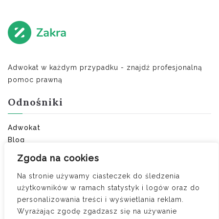
Adwokat w każdym przypadku - znajdź profesjonalną
pomoc prawną
Odnośniki
Adwokat
Blog
Ostatnie porady:
Zgoda na cookies
Na stronie używamy ciasteczek do śledzenia
Umowa o zakazie konkurencji — kiedy obowiązuje i
użytkowników w ramach statystyk i logów oraz do
ile wynosi odszkodowanie
personalizowania treści i wyświetlania reklam.
Czy zdrada to jedyny powód do orzeczenia
Wyrażając zgodę zgadzasz się na używanie
wyłącznej winy?