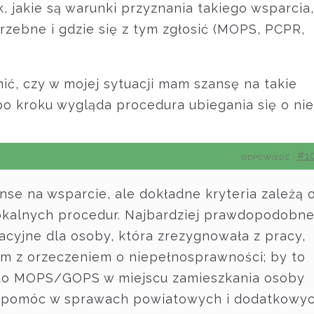
, jakie są warunki przyznania takiego wsparcia,
rzebne i gdzie się z tym zgłosić (MOPS, PCPR,
ić, czy w mojej sytuacji mam szansę na takie
 po kroku wygląda procedura ubiegania się o ni
#1
ODPOWIEDZ
se na wsparcie, ale dokładne kryteria zależą 
lokalnych procedur. Najbardziej prawdopodobn
acyjne dla osoby, która zrezygnowała z pracy,
im z orzeczeniem o niepełnosprawności; by to
ę do MOPS/GOPS w miejscu zamieszkania osoby
e pomóc w sprawach powiatowych i dodatkowy