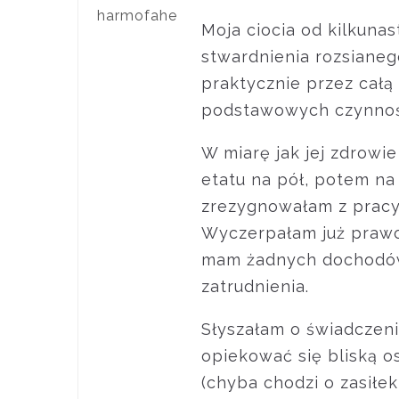
harmofahe
Moja ciocia od kilkuna
stwardnienia rozsianego
praktycznie przez cał
podstawowych czynnoś
W miarę jak jej zdrowi
etatu na pół, potem na 
zrezygnowałam z pracy,
Wyczerpałam już prawo 
mam żadnych dochodów 
zatrudnienia.
Słyszałam o świadczeni
opiekować się bliską 
(chyba chodzi o zasiłe