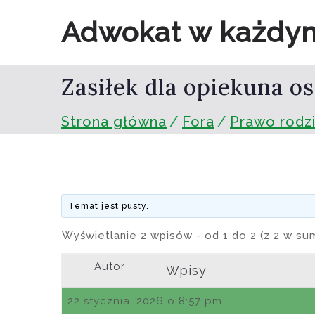
Przejdź
Adwokat w każdy
do
treści
Zasiłek dla opiekuna o
Strona główna
Fora
Prawo rodz
Temat jest pusty.
Wyświetlanie 2 wpisów - od 1 do 2 (z 2 w su
Autor
Wpisy
22 stycznia, 2026 o 8:57 pm