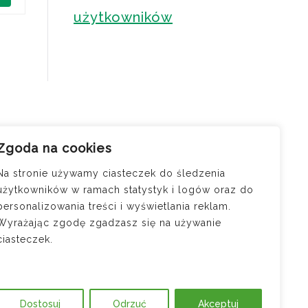
użytkowników
Zgoda na cookies
cji —
osi
Na stronie używamy ciasteczek do śledzenia
użytkowników w ramach statystyk i logów oraz do
ód do
personalizowania treści i wyświetlania reklam.
?
Wyrażając zgodę zgadzasz się na używanie
jątku
ciasteczek.
m – jak
Dostosuj
Odrzuć
Akceptuj