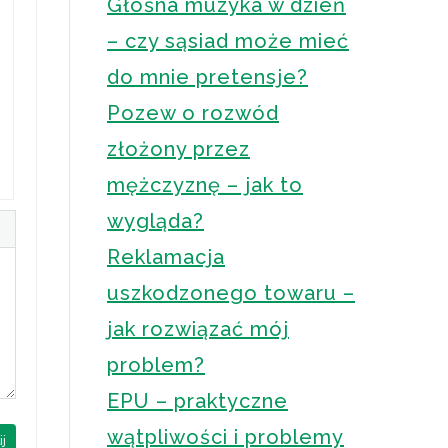
Głośna muzyka w dzień
– czy sąsiad może mieć
do mnie pretensje?
Pozew o rozwód
złożony przez
mężczyznę – jak to
wygląda?
Reklamacja
uszkodzonego towaru –
jak rozwiązać mój
problem?
EPU – praktyczne
wątpliwości i problemy
ij