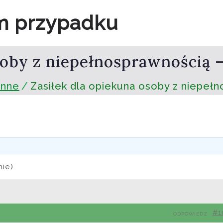
m przypadku
soby z niepełnosprawnością 
inne
Zasiłek dla opiekuna osoby z niepeł
mie)
#1
ODPOWIEDZ