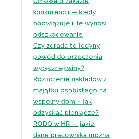
Umowa o zakazie
konkurencji — kiedy
obowiązuje i ile wynosi
odszkodowanie
Czy zdrada to jedyny
powód do orzeczenia
wyłącznej winy?
Rozliczenie nakładów z
majątku osobistego na
wspólny dom – jak
odzyskać pieniądze?
RODO w HR — jakie
dane pracownika można