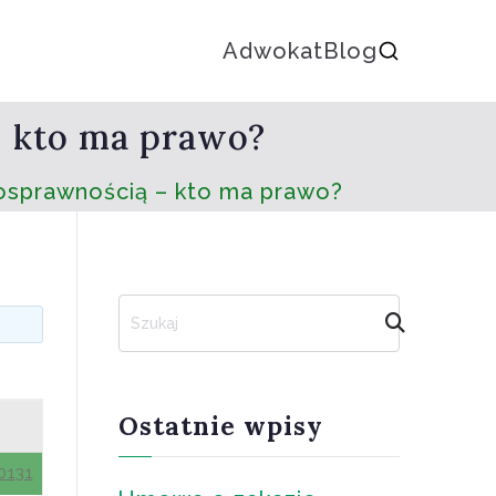
Adwokat
Blog
– kto ma prawo?
nosprawnością – kto ma prawo?
S
z
u
k
a
Ostatnie wpisy
j
0131