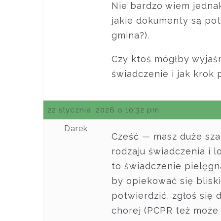
Nie bardzo wiem jednak
jakie dokumenty są pot
gmina?).
Czy ktoś mógłby wyjaśn
świadczenie i jak krok
22 stycznia, 2026 o 10:32 pm
Darek
Cześć — masz duże szan
rodzaju świadczenia i 
to świadczenie pielęgn
by opiekować się blisk
potwierdzić, zgłoś si
chorej (PCPR też moż