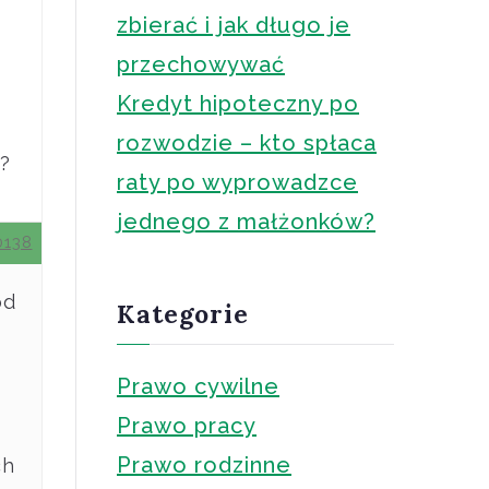
zbierać i jak długo je
przechowywać
Kredyt hipoteczny po
rozwodzie – kto spłaca
e?
raty po wyprowadzce
jednego z małżonków?
0138
od
Kategorie
e
Prawo cywilne
Prawo pracy
Prawo rodzinne
ch