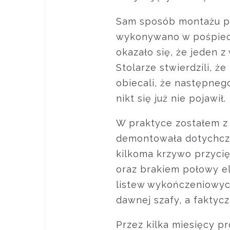
Sam sposób montażu po
wykonywano w pośpiech
okazało się, że jeden z
Stolarze stwierdzili, ż
obiecali, że następneg
nikt się już nie pojawił.
W praktyce zostałem z 
demontowała dotychcza
kilkoma krzywo przycię
oraz brakiem połowy e
listew wykończeniowyc
dawnej szafy, a faktycz
Przez kilka miesięcy p