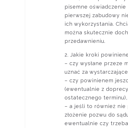
pisemne oświadczenie 
pierwszej zabudowy nie
ich wykorzystania. Chc
można skutecznie docho
przedawnieniu.
2. Jakie kroki powinien
– czy wysłane przeze 
uznać za wystarczające
– czy powinienem jesz
(ewentualnie z dopre
ostatecznego terminu),
– a jeśli to również ni
złożenie pozwu do sąd
ewentualnie czy trzeb