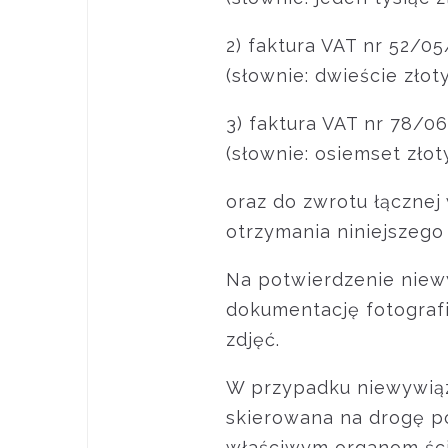
2) faktura VAT nr 52/05
(słownie: dwieście złot
3) faktura VAT nr 78/06
(słownie: osiemset złot
oraz do zwrotu łącznej
otrzymania niniejszego
Na potwierdzenie nie
dokumentację fotograf
zdjęć.
W przypadku niewywiąz
skierowana na drogę p
właściwym organom ści