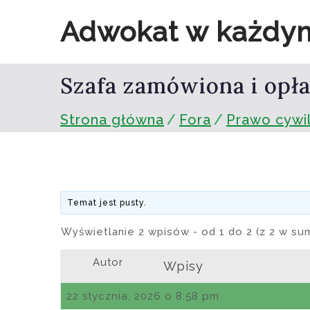
Przejdź
Adwokat w każdy
do
treści
Szafa zamówiona i opła
Strona główna
Fora
Prawo cywi
Temat jest pusty.
Wyświetlanie 2 wpisów - od 1 do 2 (z 2 w su
Autor
Wpisy
22 stycznia, 2026 o 8:58 pm