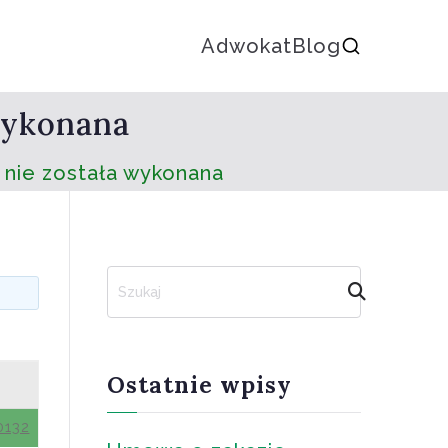
Adwokat
Blog
 wykonana
 nie została wykonana
S
z
u
k
a
Ostatnie wpisy
j
0132