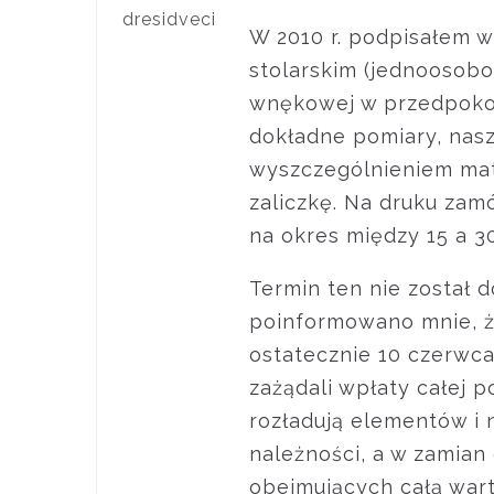
dresidveci
W 2010 r. podpisałem 
stolarskim (jednoosob
wnękowej w przedpokoju
dokładne pomiary, nasz
wyszczególnieniem mate
zaliczkę. Na druku zamó
na okres między 15 a 30
Termin ten nie został 
poinformowano mnie, że
ostatecznie 10 czerwca
zażądali wpłaty całej p
rozładują elementów i 
należności, a w zamian
obejmujących całą war