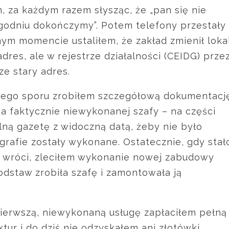
, za każdym razem słysząc, że „pan się nie
godniu dokończymy”. Potem telefony przestały
m momencie ustaliłem, że zakład zmienił lokal
adres, ale w rejestrze działalności (CEIDG) prze
ze stary adres.
ego sporu zrobiłem szczegółową dokumentacj
 a faktycznie niewykonanej szafy – na części
lną gazetę z widoczną datą, żeby nie było
ografie zostały wykonane. Ostatecznie, gdy stał
nie wróci, zleciłem wykonanie nowej zabudowy
podstaw zrobiła szafę i zamontowała ją
ierwszą, niewykonaną usługę zapłaciłem pełną
ur i do dziś nie odzyskałem ani złotówki.