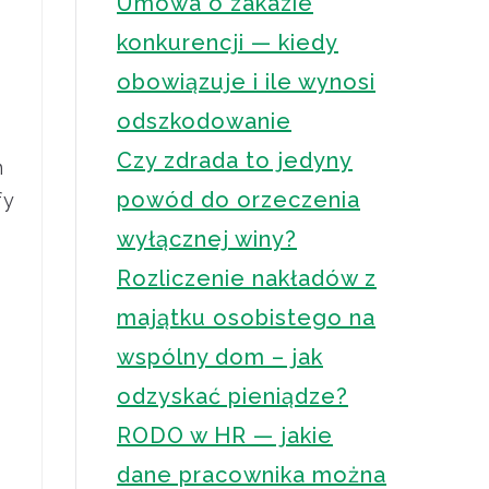
Umowa o zakazie
konkurencji — kiedy
obowiązuje i ile wynosi
odszkodowanie
Czy zdrada to jedyny
m
powód do orzeczenia
fy
wyłącznej winy?
Rozliczenie nakładów z
majątku osobistego na
wspólny dom – jak
odzyskać pieniądze?
RODO w HR — jakie
dane pracownika można