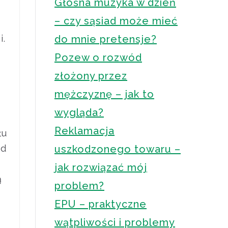
Głośna muzyka w dzień
– czy sąsiad może mieć
i.
do mnie pretensje?
Pozew o rozwód
złożony przez
mężczyznę – jak to
wygląda?
Reklamacja
łu
od
uszkodzonego towaru –
jak rozwiązać mój
ą
problem?
EPU – praktyczne
wątpliwości i problemy