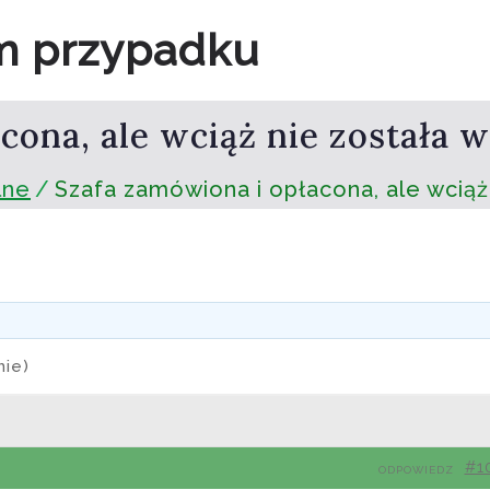
m przypadku
cona, ale wciąż nie została
lne
Szafa zamówiona i opłacona, ale wciąż
mie)
#1
ODPOWIEDZ