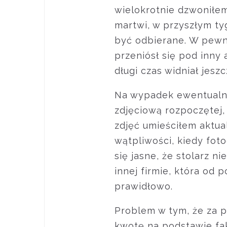
wielokrotnie dzwoniłem
martwi, w przyszłym ty
być odbierane. W pewny
przeniósł się pod inny 
długi czas widniał jeszc
Na wypadek ewentualn
zdjęciową rozpoczętej,
zdjęć umieściłem aktua
wątpliwości, kiedy fot
się jasne, że stolarz 
innej firmie, która od 
prawidłowo.
Problem w tym, że za p
kwotę na podstawie fakt