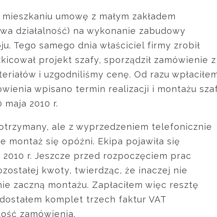
w mieszkaniu umowę z małym zakładem
owa działalność) na wykonanie zabudowy
. Tego samego dnia właściciel firmy zrobił
kicował projekt szafy, sporządził zamówienie z
riałów i uzgodniliśmy cenę. Od razu wpłaciłe
wienia wpisano termin realizacji i montażu sza
 maja 2010 r.
dotrzymany, ale z wyprzedzeniem telefonicznie
 montaż się opóźni. Ekipa pojawiła się
 2010 r. Jeszcze przed rozpoczęciem prac
ozostałej kwoty, twierdząc, że inaczej nie
nie zaczną montażu. Zapłaciłem więc resztę
 dostałem komplet trzech faktur VAT
tość zamówienia.