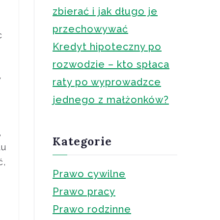
zbierać i jak długo je
przechowywać
c
Kredyt hipoteczny po
rozwodzie – kto spłaca
y
raty po wyprowadzce
jednego z małżonków?
,
Kategorie
tu
ć,
Prawo cywilne
Prawo pracy
Prawo rodzinne