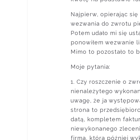
Najpierw, opierając si
wezwania do zwrotu pie
Potem udało mi się usta
ponowiłem wezwanie li
Mimo to pozostało to be
Moje pytania:
1. Czy roszczenie o zw
nienależytego wykonani
uwagę, że ja występow
strona to przedsiębio
datą, kompletem faktur
niewykonanego zleceni
firma, która później wy