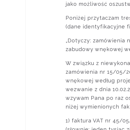
jako możliwość oszust
Poniżej przytaczam tr
(dane identyfikacyjne f
„Dotyczy: zamówienia n
zabudowy wnękowej we
W związku z niewykonan
zamówienia nr 15/05/20
wnękowej według proje
wezwanie z dnia 10.02.20
wzywam Pana po raz os
niżej wymienionych fak
1) faktura VAT nr 45/05
(słownie: jeden tysiąc 