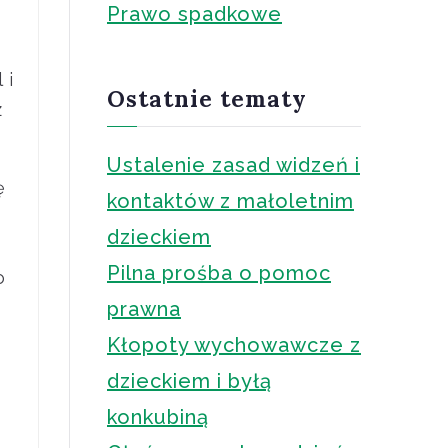
Prawo spadkowe
 i
Ostatnie tematy
z
Ustalenie zasad widzeń i
ę
kontaktów z małoletnim
dzieckiem
Pilna prośba o pomoc
o
prawna
Kłopoty wychowawcze z
dzieckiem i byłą
konkubiną