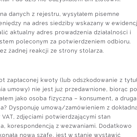
ę na danych z rejestru, wysyłałem pisemne
niędzy na adres siedziby wskazany w ewidencj
lić aktualny adres prowadzenia działalności i
stem poleconym za potwierdzeniem odbioru.
z żadnej reakcji ze strony stolarza.
rot zapłaconej kwoty (lub odszkodowanie z tytu
a umowy) nie jest już przedawnione, biorąc p
ałem jako osoba fizyczna – konsument, a druga
rca? Dysponuję umową/zamówieniem z dokładn
 VAT, zdjęciami potwierdzającymi stan
a, korespondencją z wezwaniami. Dodatkowo
konała nową szafę, jest w stanie wystawić