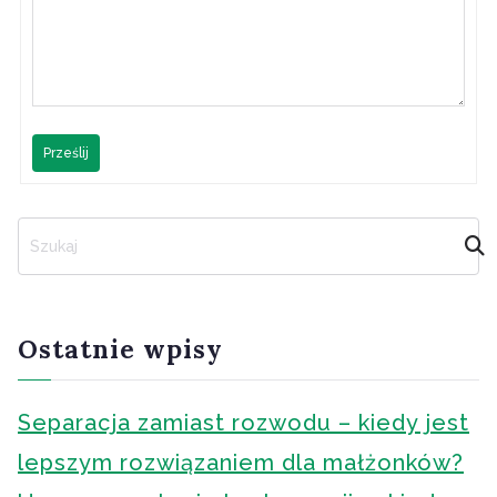
Prześlij
S
z
u
k
a
Ostatnie wpisy
j
Separacja zamiast rozwodu – kiedy jest
lepszym rozwiązaniem dla małżonków?