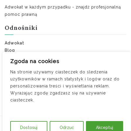
Adwokat w każdym przypadku - znajdź profesjonalną
pomoc prawną
Odnośniki
Adwokat
Blog
Ostatnie porady:
Zgoda na cookies
Na stronie używamy ciasteczek do śledzenia
Separacja zamiast rozwodu – kiedy jest lepszym
użytkowników w ramach statystyk i logów oraz do
rozwiązaniem dla małżonków?
personalizowania treści i wyświetlania reklam.
Umowa o zakazie konkurencji — kiedy obowiązuje i
Wyrażając zgodę zgadzasz się na używanie
ile wynosi odszkodowanie
ciasteczek.
Czy zdrada to jedyny powód do orzeczenia
wyłącznej winy?
Copyright © 2026
Adwokat w każdym przypadku
.
Dostosuj
Odrzuć
Akceptuj
Powered by
Zakra
and
BlockArt
.