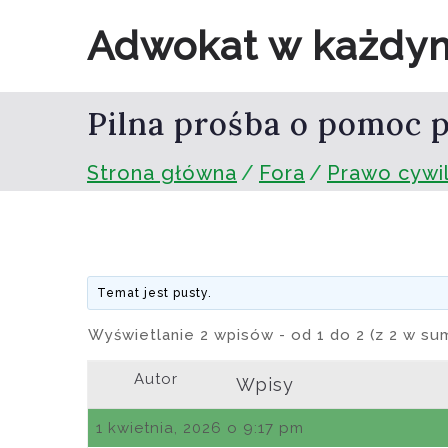
Przejdź
Adwokat w każdy
do
treści
Pilna prośba o pomoc 
Strona główna
Fora
Prawo cywi
Temat jest pusty.
Wyświetlanie 2 wpisów - od 1 do 2 (z 2 w su
Autor
Wpisy
1 kwietnia, 2026 o 9:17 pm