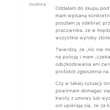
insehica
Oddałam do skupu pod 
mam wpisaną konkretną 
poszłam ją odebrać pr
pracownika, że w międz
wszystkie wyroby złote
Twierdzą, że „nic nie m
na policję i mam „czeka
odszkodowania ani zwro
protokół zgłoszenia na 
Czy w takiej sytuacji l
powinnam domagać się z
kwoty z umowy lub wycen
oni upierają się, że za