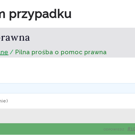
m przypadku
prawna
lne
Pilna prośba o pomoc prawna
mie)
#1
ODPOWIEDZ