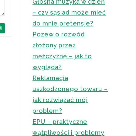
Głośna muzyka w dzień
– czy sąsiad może mieć
do mnie pretensje?
ij
Pozew o rozwód
złożony przez
mężczyznę – jak to
wygląda?
Reklamacja
uszkodzonego towaru –
jak rozwiązać mój
problem?
EPU – praktyczne
wątpliwości i problemy