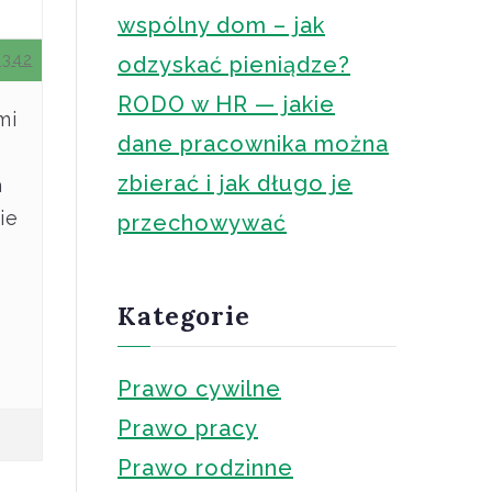
wspólny dom – jak
0342
odzyskać pieniądze?
RODO w HR — jakie
mi
dane pracownika można
zbierać i jak długo je
a
ie
przechowywać
Kategorie
Prawo cywilne
Prawo pracy
Prawo rodzinne