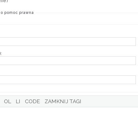
mie)
 o pomoc prawna
: