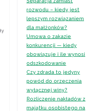
Separacja zamiast
rozwodu – kiedy jest
lepszym rozwiązaniem
dla małżonków?
ły
Umowa o zakazie
konkurencji — kiedy
obowiązuje i ile wynosi
odszkodowanie
Czy zdrada to jedyny
powód do orzeczenia
wyłącznej winy?
Rozliczenie nakładów z
majątku osobistego na