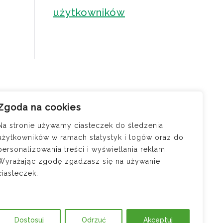
użytkowników
Zgoda na cookies
u –
zaniem
Na stronie używamy ciasteczek do śledzenia
użytkowników w ramach statystyk i logów oraz do
cji —
personalizowania treści i wyświetlania reklam.
osi
Wyrażając zgodę zgadzasz się na używanie
ciasteczek.
ód do
?
Dostosuj
Odrzuć
Akceptuj