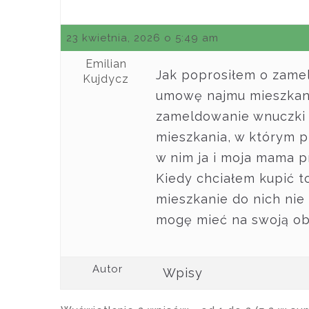
23 kwietnia, 2026 o 5:49 am
Emilian
Jak poprosiłem o zame
Kujdycz
umowę najmu mieszkani
zameldowanie wnuczki 
mieszkania, w którym p
w nim ja i moja mama p
Kiedy chciałem kupić t
mieszkanie do nich nie 
mogę mieć na swoją o
Autor
Wpisy