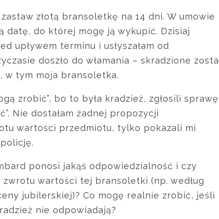
zastaw złotą bransoletkę na 14 dni. W umowie
datę, do której mogę ją wykupić. Dzisiaj
zed upływem terminu i usłyszałam od
yczasie doszło do włamania – skradzione zosta
, w tym moja bransoletka.
ogą zrobić”, bo to była kradzież, zgłosili sprawę
ć”. Nie dostałam żadnej propozycji
tu wartości przedmiotu, tylko pokazali mi
policję.
ombard ponosi jakąś odpowiedzialność i czy
wrotu wartości tej bransoletki (np. według
y jubilerskiej)? Co mogę realnie zrobić, jeśli
 kradzież nie odpowiadają?