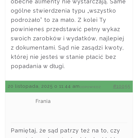
obecne alimenty nie wystarczają. Same
ogólne stwierdzenia typu „wszystko
podrożało” to za mało. Z kolei Ty
powinieneś przedstawić pełny wykaz
swoich zarobków i wydatków, najlepiej
z dokumentami. Sąd nie zasądzi kwoty,
której nie jesteś w stanie płacić bez
popadania w długi.
20 listopada, 2025 o 11:44 am
#10055
ODPOWIEDZ
Frania
Pamiętaj, że sąd patrzy też na to, czy