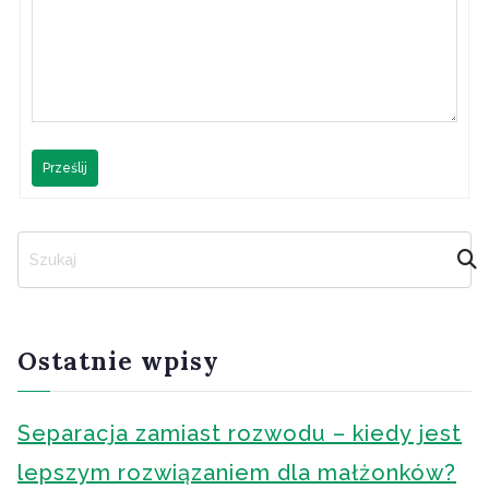
Prześlij
S
z
u
k
a
Ostatnie wpisy
j
Separacja zamiast rozwodu – kiedy jest
lepszym rozwiązaniem dla małżonków?