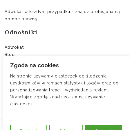
Adwokat w każdym przypadku - znajdź profesjonalną
pomoc prawną
Odnośniki
Adwokat
Blog
Ostatnie porady:
Zgoda na cookies
Na stronie używamy ciasteczek do śledzenia
Separacja zamiast rozwodu – kiedy jest lepszym
użytkowników w ramach statystyk i logów oraz do
rozwiązaniem dla małżonków?
personalizowania treści i wyświetlania reklam.
Umowa o zakazie konkurencji — kiedy obowiązuje i
Wyrażając zgodę zgadzasz się na używanie
ile wynosi odszkodowanie
ciasteczek.
Czy zdrada to jedyny powód do orzeczenia
wyłącznej winy?
Copyright © 2026
Adwokat w każdym przypadku
.