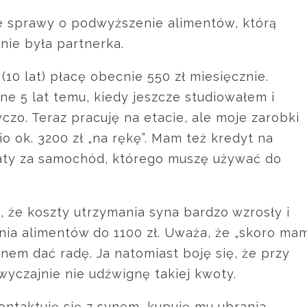
 sprawy o podwyższenie alimentów, którą
ie była partnerka.
(10 lat) płacę obecnie 550 zł miesięcznie.
ne 5 lat temu, kiedy jeszcze studiowałem i
czo. Teraz pracuję na etacie, ale moje zarobki
o ok. 3200 zł „na rękę”. Mam też kredyt na
raty za samochód, którego muszę używać do
, że koszty utrzymania syna bardzo wzrosły i
ia alimentów do 1100 zł. Uważa, że „skoro ma
enem dać radę. Ja natomiast boję się, że przy
yczajnie nie udźwignę takiej kwoty.
ontaktuję się z synem, kupuję mu ubrania,