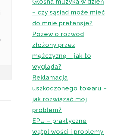
Głośna muzyka w dzień
– czy sąsiad może mieć
j
do mnie pretensje?
Pozew o rozwód
e
złożony przez
mężczyznę – jak to
wygląda?
Reklamacja
uszkodzonego towaru –
jak rozwiązać mój
problem?
EPU – praktyczne
wątpliwości i problemy