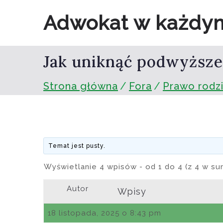
Przejdź
Adwokat w każdy
do
treści
Jak uniknąć podwyższe
Strona główna
Fora
Prawo rodz
Temat jest pusty.
Wyświetlanie 4 wpisów - od 1 do 4 (z 4 w su
Autor
Wpisy
18 listopada, 2025 o 8:43 pm