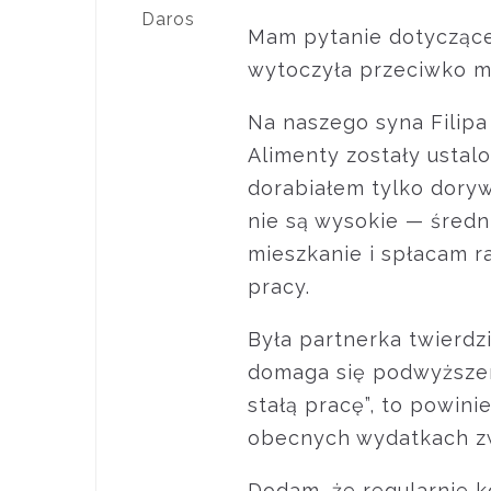
Daros
Mam pytanie dotyczące
wytoczyła przeciwko mn
Na naszego syna Filipa 
Alimenty zostały ustalo
dorabiałem tylko doryw
nie są wysokie — średni
mieszkanie i spłacam 
pracy.
Była partnerka twierdzi
domaga się podwyższen
stałą pracę”, to powini
obecnych wydatkach zw
Dodam, że regularnie k