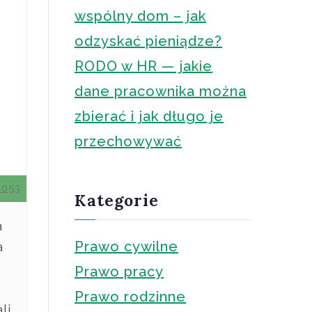
wspólny dom – jak
odzyskać pieniądze?
RODO w HR — jakie
dane pracownika można
zbierać i jak długo je
przechowywać
0053
Kategorie
a
Prawo cywilne
a
Prawo pracy
Prawo rodzinne
li