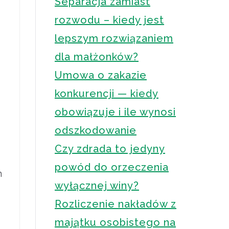
Separacja zamiast
rozwodu – kiedy jest
lepszym rozwiązaniem
dla małżonków?
Umowa o zakazie
konkurencji — kiedy
obowiązuje i ile wynosi
odszkodowanie
Czy zdrada to jedyny
powód do orzeczenia
m
wyłącznej winy?
Rozliczenie nakładów z
majątku osobistego na