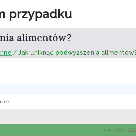
m przypadku
nia alimentów?
inne
Jak uniknąć podwyższenia alimentów
mie)
#1
ODPOWIEDZ