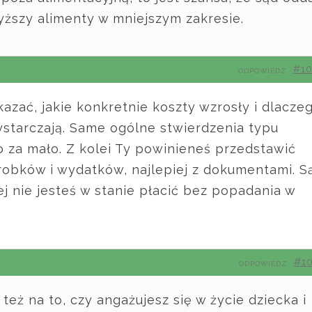
szy alimenty w mniejszym zakresie.
#1
ODPOWIEDZ
azać, jakie konkretnie koszty wzrosły i dlacze
starczają. Same ogólne stwierdzenia typu
o za mało. Z kolei Ty powinieneś przedstawić
robków i wydatków, najlepiej z dokumentami. S
ej nie jesteś w stanie płacić bez popadania w
#1
ODPOWIEDZ
 też na to, czy angażujesz się w życie dziecka i