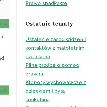
Prawo spadkowe
Ostatnie tematy
0054
go
Ustalenie zasad widzeń i
kontaktów z małoletnim
dzieckiem
ąd
Pilna prośba o pomoc
prawna
Kłopoty wychowawcze z
0055
dzieckiem i byłą
konkubiną