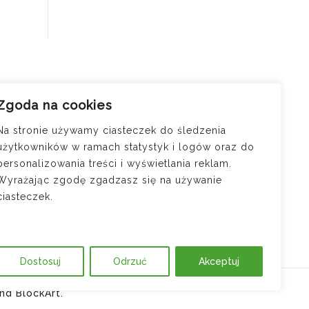
Zgoda na cookies
u –
zaniem
Na stronie używamy ciasteczek do śledzenia
użytkowników w ramach statystyk i logów oraz do
cji —
personalizowania treści i wyświetlania reklam.
osi
Wyrażając zgodę zgadzasz się na używanie
ciasteczek.
ód do
?
Dostosuj
Odrzuć
Akceptuj
nd
BlockArt
.