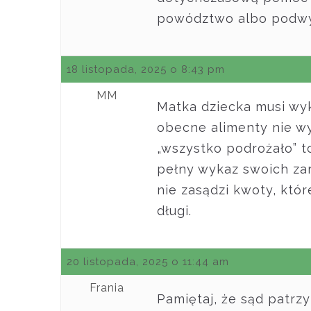
powództwo albo podwyż
18 listopada, 2025 o 8:43 pm
MM
Matka dziecka musi wyk
obecne alimenty nie wy
„wszystko podrożało” t
pełny wykaz swoich za
nie zasądzi kwoty, któr
długi.
20 listopada, 2025 o 11:44 am
Frania
Pamiętaj, że sąd patrzy