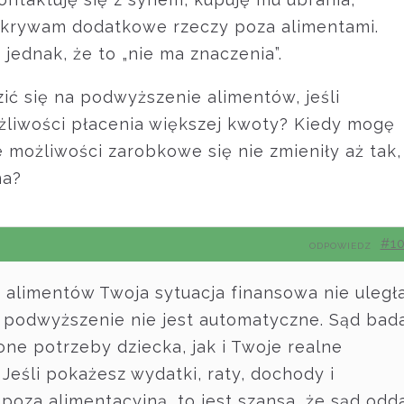
pokrywam dodatkowe rzeczy poza alimentami.
 jednak, że to „nie ma znaczenia”.
ić się na podwyższenie alimentów, jeśli
żliwości płacenia większej kwoty? Kiedy mogę
możliwości zarobkowe się nie zmieniły aż tak,
na?
#1
ODPOWIEDZ
a alimentów Twoja sytuacja finansowa nie uległ
 podwyższenie nie jest automatyczne. Sąd bad
ne potrzeby dziecka, jak i Twoje realne
Jeśli pokażesz wydatki, raty, dochody i
za alimentacyjną, to jest szansa, że sąd odda