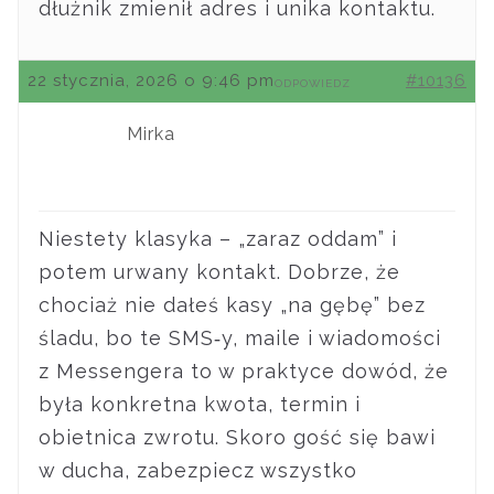
dłużnik zmienił adres i unika kontaktu.
22 stycznia, 2026 o 9:46 pm
#10136
ODPOWIEDZ
Mirka
Niestety klasyka – „zaraz oddam” i
potem urwany kontakt. Dobrze, że
chociaż nie dałeś kasy „na gębę” bez
śladu, bo te SMS‑y, maile i wiadomości
z Messengera to w praktyce dowód, że
była konkretna kwota, termin i
obietnica zwrotu. Skoro gość się bawi
w ducha, zabezpiecz wszystko