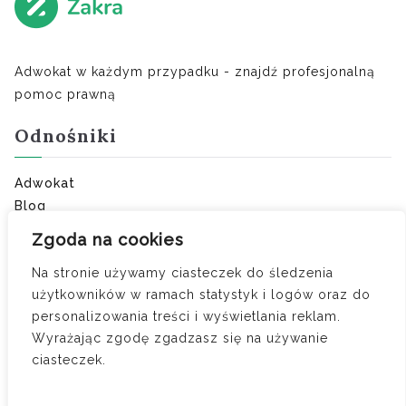
Adwokat w każdym przypadku - znajdź profesjonalną
pomoc prawną
Odnośniki
Adwokat
Blog
Ostatnie porady:
Zgoda na cookies
Na stronie używamy ciasteczek do śledzenia
Umowa o zakazie konkurencji — kiedy obowiązuje i
użytkowników w ramach statystyk i logów oraz do
ile wynosi odszkodowanie
personalizowania treści i wyświetlania reklam.
Czy zdrada to jedyny powód do orzeczenia
Wyrażając zgodę zgadzasz się na używanie
wyłącznej winy?
ciasteczek.
Rozliczenie nakładów z majątku osobistego na
wspólny dom – jak odzyskać pieniądze?