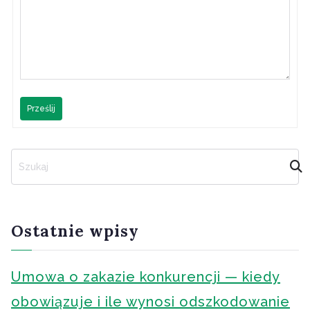
Prześlij
S
z
u
k
a
Ostatnie wpisy
j
Umowa o zakazie konkurencji — kiedy
obowiązuje i ile wynosi odszkodowanie