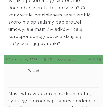
W jaki sposób mogę skutecznie
dochodzić zwrotu tej pożyczki? Co
konkretnie powinienem teraz zrobić,
skoro nie spisaliśmy papierowej
umowy, ale mam świadków i całą
korespondencję potwierdzającą
pożyczkę i jej warunki?
22 stycznia, 2026 o 9:45 pm
#10135
ODPOWIEDZ
Paweł
Masz wbrew pozorom całkiem dobrą
sytuację dowodową – korespondencja i