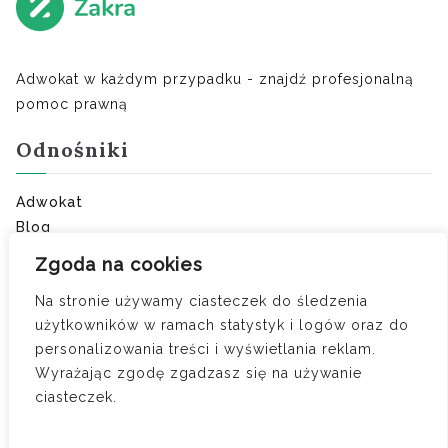
Adwokat w każdym przypadku - znajdź profesjonalną
pomoc prawną
Odnośniki
Adwokat
Blog
Ostatnie porady:
Zgoda na cookies
Na stronie używamy ciasteczek do śledzenia
Umowa o zakazie konkurencji — kiedy obowiązuje i
użytkowników w ramach statystyk i logów oraz do
ile wynosi odszkodowanie
personalizowania treści i wyświetlania reklam.
Czy zdrada to jedyny powód do orzeczenia
Wyrażając zgodę zgadzasz się na używanie
wyłącznej winy?
ciasteczek.
Rozliczenie nakładów z majątku osobistego na
wspólny dom – jak odzyskać pieniądze?