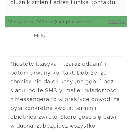
dłużnik zmienił adres i unika kontaktu.
22 stycznia, 2026 o 9:46 pm
#10136
ODPOWIEDZ
Mirka
Niestety klasyka – „zaraz oddam” i
potem urwany kontakt. Dobrze, że
chociaż nie dałeś kasy „na gębę” bez
śladu, bo te SMS‑y, maile i wiadomości
z Messengera to w praktyce dowód, że
była konkretna kwota, termin i
obietnica zwrotu. Skoro gość się bawi
w ducha, zabezpiecz wszystko