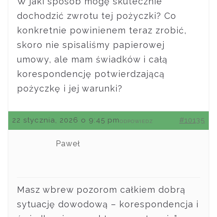
W jaki sposób mogę skutecznie
dochodzić zwrotu tej pożyczki? Co
konkretnie powinienem teraz zrobić,
skoro nie spisaliśmy papierowej
umowy, ale mam świadków i całą
korespondencję potwierdzającą
pożyczkę i jej warunki?
22 stycznia, 2026 o 9:45 pm
#10135
ODPOWIEDZ
Paweł
Masz wbrew pozorom całkiem dobrą
sytuację dowodową – korespondencja i