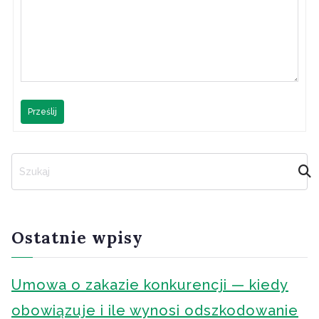
Prześlij
S
z
u
k
a
Ostatnie wpisy
j
Umowa o zakazie konkurencji — kiedy
obowiązuje i ile wynosi odszkodowanie