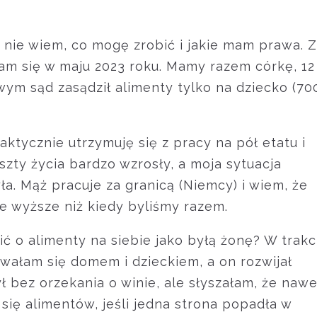
a nie wiem, co mogę zrobić i jakie mam prawa. Z
m się w maju 2023 roku. Mamy razem córkę, 12
ym sąd zasądził alimenty tylko na dziecko (70
ktycznie utrzymuję się z pracy na pół etatu i
zty życia bardzo wzrosły, a moja sytuacja
ła. Mąż pracuje za granicą (Niemcy) i wiem, że
ie wyższe niż kiedy byliśmy razem.
ć o alimenty na siebie jako byłą żonę? W trakc
wałam się domem i dzieckiem, a on rozwijał
ł bez orzekania o winie, ale słyszałam, że nawe
ę alimentów, jeśli jedna strona popadła w