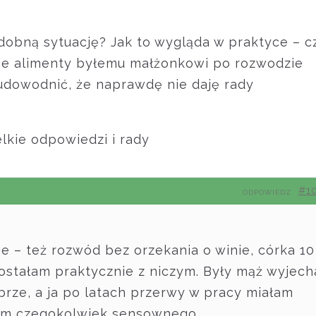
dobną sytuację? Jak to wygląda w praktyce – c
aje alimenty byłemu małżonkowi po rozwodzie
udowodnić, że naprawdę nie daję rady
lkie odpowiedzi i rady
#1
ODPOWIEDZ
 – też rozwód bez orzekania o winie, córka 10
zostałam praktycznie z niczym. Były mąż wyjech
obrze, a ja po latach przerwy w pracy miałam
em czegokolwiek sensownego.