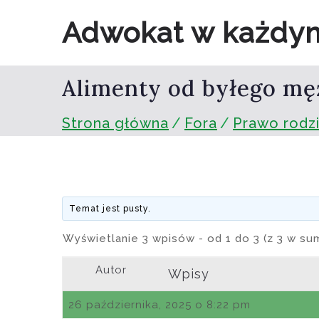
Przejdź
Adwokat w każdy
do
treści
Alimenty od byłego męż
Strona główna
Fora
Prawo rodz
Temat jest pusty.
Wyświetlanie 3 wpisów - od 1 do 3 (z 3 w su
Autor
Wpisy
26 października, 2025 o 8:22 pm