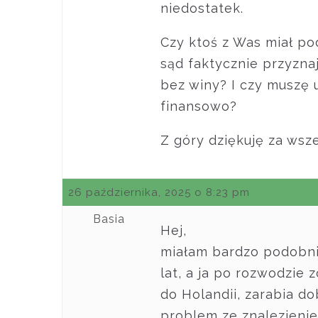
niedostatek.
Czy ktoś z Was miał po
sąd faktycznie przyzn
bez winy? I czy muszę 
finansowo?
Z góry dziękuję za wsze
26 października, 2025 o 8:23 pm
Basia
Hej,
miałam bardzo podobnie
lat, a ja po rozwodzie 
do Holandii, zarabia d
problem ze znalezieni