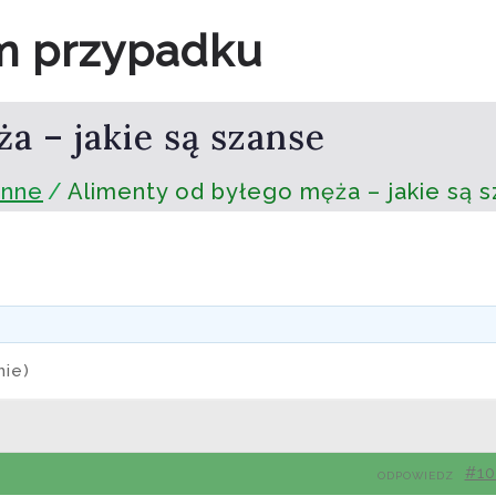
m przypadku
a – jakie są szanse
inne
Alimenty od byłego męża – jakie są 
mie)
#1
ODPOWIEDZ