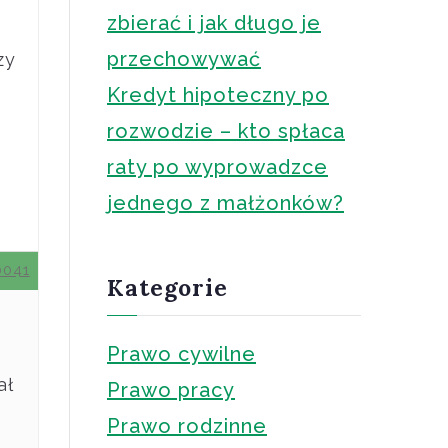
zbierać i jak długo je
przechowywać
zy
Kredyt hipoteczny po
rozwodzie – kto spłaca
raty po wyprowadzce
jednego z małżonków?
0041
Kategorie
Prawo cywilne
ał
Prawo pracy
Prawo rodzinne