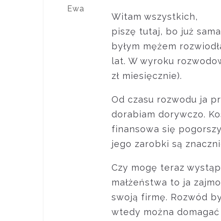
Ewa
Witam wszystkich,
piszę tutaj, bo już sam
byłym mężem rozwiodła
lat. W wyroku rozwodow
zł miesięcznie).
Od czasu rozwodu ja pra
dorabiam dorywczo. Kos
finansowa się pogorszy
jego zarobki są znaczn
Czy mogę teraz wystąpi
małżeństwa to ja zajmo
swoją firmę. Rozwód by
wtedy można domagać si