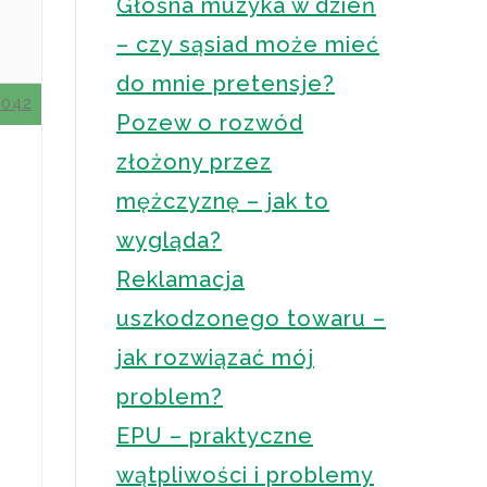
Głośna muzyka w dzień
– czy sąsiad może mieć
do mnie pretensje?
0042
Pozew o rozwód
złożony przez
mężczyznę – jak to
wygląda?
Reklamacja
uszkodzonego towaru –
jak rozwiązać mój
problem?
EPU – praktyczne
wątpliwości i problemy