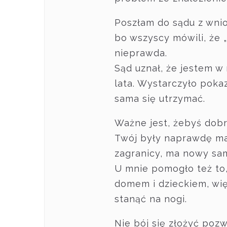
Poszłam do sądu z wnio
bo wszyscy mówili, że „
nieprawda.
Sąd uznał, że jestem w 
lata. Wystarczyło poka
sama się utrzymać.
Ważne jest, żebyś dobr
Twój były naprawdę ma 
zagranicy, ma nowy sam
U mnie pomogło też to,
domem i dzieckiem, więc
stanąć na nogi.
Nie bój się złożyć pozw