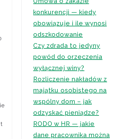
Umowa o zakazie
konkurencji — kiedy
obowiązuje i ile wynosi
odszkodowanie
0
Czy zdrada to jedyny
powód do orzeczenia
wyłącznej winy?
Rozliczenie nakładów z
majątku osobistego na
wspólny dom – jak
ie
odzyskać pieniądze?
RODO w HR — jakie
t
dane pracownika można